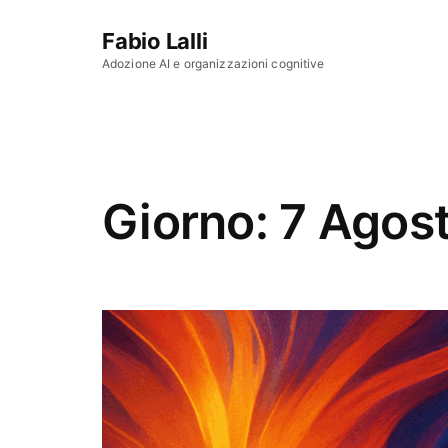
Vai al contenuto
Fabio Lalli
Adozione AI e organizzazioni cognitive
Giorno:
7 Agos