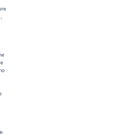
bre
,
o
ne
re
ono
e
e.