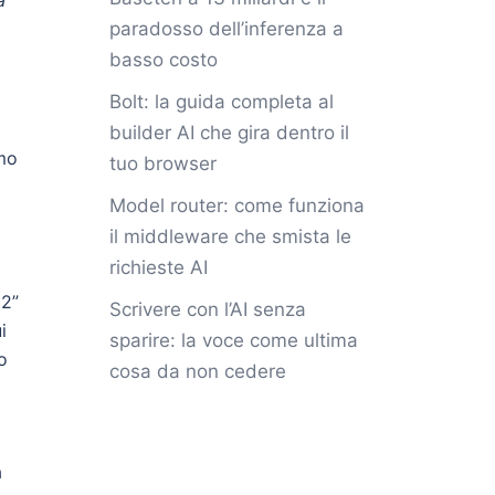
a
paradosso dell’inferenza a
basso costo
Bolt: la guida completa al
builder AI che gira dentro il
amo
tuo browser
Model router: come funziona
il middleware che smista le
richieste AI
 2”
Scrivere con l’AI senza
i
sparire: la voce come ultima
o
cosa da non cedere
a