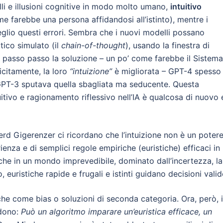
li e illusioni cognitive in modo molto umano,
intuitivo
e farebbe una persona affidandosi all’istinto), mentre i
lio questi errori. Sembra che i nuovi modelli possano
tico simulato (il
chain-of-thought
), usando la finestra di
passo passo la soluzione – un po’ come farebbe il Sistema
citamente, la loro
“intuizione”
è migliorata – GPT-4 spesso
GPT-3 sputava quella sbagliata ma seducente. Questa
tivo e ragionamento riflessivo nell’IA è qualcosa di nuovo 
d Gigerenzer ci ricordano che l’intuizione non è un poter
erienza e di semplici regole empiriche (euristiche) efficaci in
che in un mondo imprevedibile, dominato dall’incertezza, la
 euristiche rapide e frugali e istinti guidano decisioni valid
iche come bias o soluzioni di seconda categoria. Ora, però, i
edono:
Può un algoritmo imparare un’euristica efficace, un