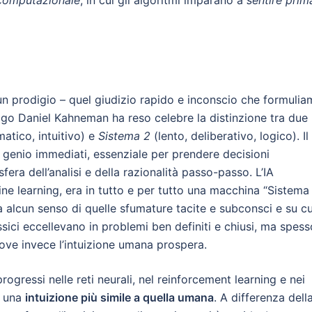
 computazionale
, in cui gli algoritmi imparano a
sentire prim
n prodigio – quel giudizio rapido e inconscio che formuli
go Daniel Kahneman ha reso celebre la distinzione tra due
atico, intuitivo) e
Sistema 2
(lento, deliberativo, logico). Il
 di genio immediati, essenziale per prendere decisioni
fera dell’analisi e della razionalità passo-passo. L’IA
hine learning, era in tutto e per tutto una macchina “Sistema
a alcun senso di quelle sfumature tacite e subconsci e su cu
ssici eccellevano in problemi ben definiti e chiusi, ma spess
ove invece l’intuizione umana prospera.
ogressi nelle reti neurali, nel reinforcement learning e nei
A una
intuizione più simile a quella umana
. A differenza dell