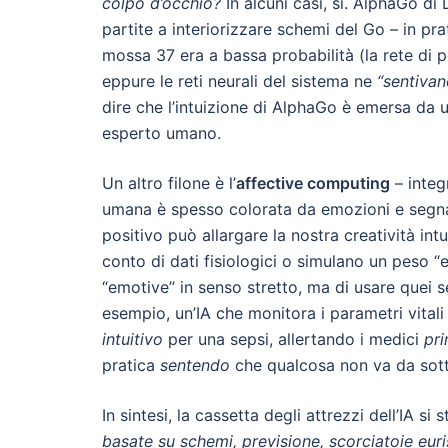
colpo d’occhio?
In alcuni casi, sì. AlphaGo di
partite a interiorizzare schemi del Go – in p
mossa 37 era a bassa probabilità (la rete di p
eppure le reti neurali del sistema ne
“sentivan
dire che l’intuizione di AlphaGo è emersa da
esperto umano.
Un altro filone è l’
affective computing
– integr
umana è spesso colorata da emozioni e segnali
positivo può allargare la nostra creatività in
conto di dati fisiologici o simulano un peso “
“emotive” in senso stretto, ma di usare quei s
esempio, un’IA che monitora i parametri vital
intuitivo
per una sepsi, allertando i medici
pr
pratica
sentendo
che qualcosa non va da sottil
In sintesi, la cassetta degli attrezzi dell’IA 
basate su schemi, previsione, scorciatoie euris