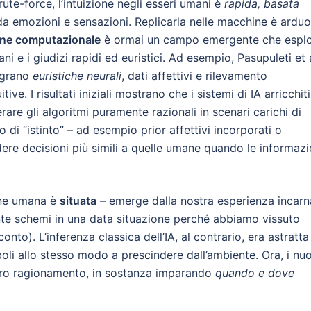
te-force, l’intuizione negli esseri umani è
rapida, basata
da emozioni e sensazioni. Replicarla nelle macchine è arduo
one computazionale
è ormai un campo emergente che espl
i e i giudizi rapidi ed euristici. Ad esempio, Pasupuleti et a
tegrano
euristiche neurali
, dati affettivi e rilevamento
ve. I risultati iniziali mostrano che i sistemi di IA arricchiti
are gli algoritmi puramente razionali in scenari carichi di
o di “istinto” – ad esempio prior affettivi incorporati o
ere decisioni più simili a quelle umane quando le informazi
ione umana è
situata
– emerge dalla nostra esperienza incarn
nte schemi in una data situazione perché abbiamo vissuto
to). L’inferenza classica dell’IA, al contrario, era astratta
li allo stesso modo a prescindere dall’ambiente. Ora, i nuo
oro ragionamento, in sostanza imparando
quando e dove