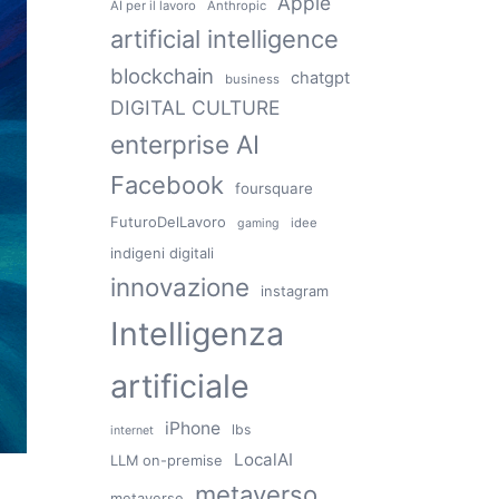
Apple
AI per il lavoro
Anthropic
artificial intelligence
blockchain
chatgpt
business
DIGITAL CULTURE
enterprise AI
Facebook
foursquare
FuturoDelLavoro
idee
gaming
indigeni digitali
innovazione
instagram
Intelligenza
artificiale
iPhone
lbs
internet
LocalAI
LLM on-premise
metaverso
metaverse