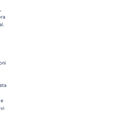
,
ora
l.
oni
ata
 e
vi