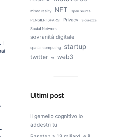
NFT
mixed reality
Open Source
Privacy
PENSIERI SPARSI
Sicurezza
Social Network
sovranità digitale
 I
startup
spatial computing
mai
web3
twitter
vr
Ultimi post
o
Il gemello cognitivo lo
addestri tu
-
Baseten a 13 miliardi e il