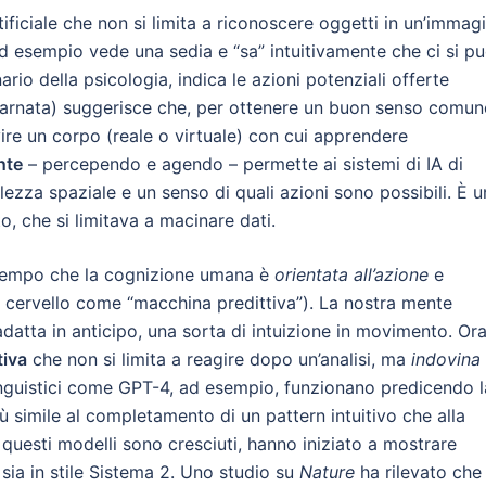
ficiale che non si limita a riconoscere oggetti in un’immagi
d esempio vede una sedia e “sa” intuitivamente che ci si p
nario della psicologia, indica le azioni potenziali offerte
arnata) suggerisce che, per ottenere un buon senso comun
rvire un corpo (reale o virtuale) con cui apprendere
nte
– percependo e agendo – permette ai sistemi di IA di
lezza spaziale e un senso di quali azioni sono possibili. È u
o, che si limitava a macinare dati.
a tempo che la cognizione umana è
orientata all’azione
e
ul cervello come “macchina predittiva”). La nostra mente
datta in anticipo, una sorta di intuizione in movimento. Or
tiva
che non si limita a reagire dopo un’analisi, ma
indovina
linguistici come GPT-4, ad esempio, funzionano predicendo l
ù simile al completamento di un pattern intuitivo che alla
uesti modelli sono cresciuti, hanno iniziato a mostrare
 sia in stile Sistema 2. Uno studio su
Nature
ha rilevato che 