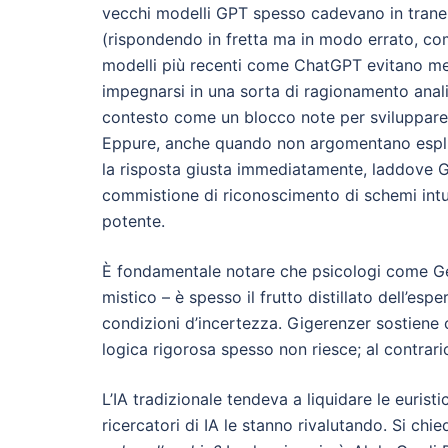
vecchi modelli GPT spesso cadevano in tranel
(rispondendo in fretta ma in modo errato, com
modelli più recenti come ChatGPT evitano meg
impegnarsi in una sorta di ragionamento anali
contesto come un blocco note per sviluppare 
Eppure, anche quando non argomentano espli
la risposta giusta immediatamente, laddove 
commistione di riconoscimento di schemi intui
potente.
È fondamentale notare che psicologi come Ger
mistico – è spesso il frutto distillato dell’esp
condizioni d’incertezza. Gigerenzer sostiene 
logica rigorosa spesso non riesce; al contrario,
L’IA tradizionale tendeva a liquidare le eurist
ricercatori di IA le stanno rivalutando. Si chi