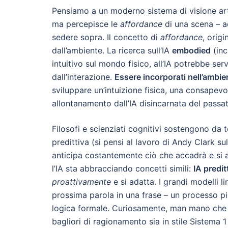
Pensiamo a un moderno sistema di visione arti
ma percepisce le
affordance
di una scena – a
sedere sopra. Il concetto di
affordance
, origi
dall’ambiente. La ricerca sull’IA
embodied
(inc
intuitivo sul mondo fisico, all’IA potrebbe se
dall’interazione.
Essere incorporati nell’ambie
sviluppare un’intuizione fisica, una consapevo
allontanamento dall’IA disincarnata del passat
Filosofi e scienziati cognitivi sostengono d
predittiva (si pensi al lavoro di Andy Clark s
anticipa costantemente ciò che accadrà e si a
l’IA sta abbracciando concetti simili:
IA predit
proattivamente
e si adatta. I grandi modelli 
prossima parola in una frase – un processo pi
logica formale. Curiosamente, man mano che q
bagliori di ragionamento sia in stile Sistema 1