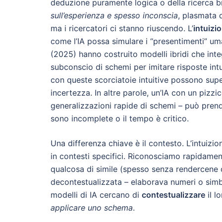
deduzione puramente logica o della ricerca bru
sull’esperienza e spesso inconscia
, plasmata 
ma i ricercatori ci stanno riuscendo. L’
intuizi
come l’IA possa simulare i “presentimenti” uman
(2025) hanno costruito modelli ibridi che in
subconscio di schemi per imitare risposte intuiti
con queste scorciatoie intuitive possono super
incertezza. In altre parole, un’IA con un pizzic
generalizzazioni rapide di schemi – può prend
sono incomplete o il tempo è critico.
Una differenza chiave è il contesto. L’intuiz
in contesti specifici. Riconosciamo rapidame
qualcosa di simile (spesso senza rendercene con
decontestualizzata – elaborava numeri o simbo
modelli di IA cercano di
contestualizzare
il l
applicare uno schema
.