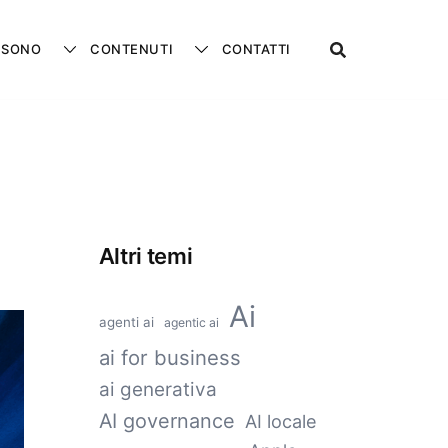
 SONO
CONTENUTI
CONTATTI
Altri temi
Ai
agenti ai
agentic ai
ai for business
ai generativa
AI governance
AI locale