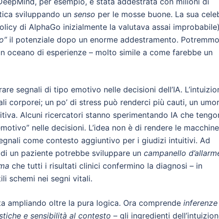
 DeepMind, per esempio, è stata addestrata con milioni di
ratica sviluppando un
senso
per le mosse buone. La sua cele
olicy di AlphaGo inizialmente la valutava assai improbabile)
o”
il potenziale dopo un enorme addestramento. Potremm
 un oceano di esperienze – molto simile a come farebbe un
are segnali di tipo emotivo nelle decisioni dell’IA. L’intuizio
 corporei; un po’ di stress può renderci più cauti, un umo
tuitiva. Alcuni ricercatori stanno sperimentando IA che teng
emotivo” nelle decisioni. L’idea non è di rendere le macchine
egnali come contesto aggiuntivo per i giudizi intuitivi. Ad
i di un paziente potrebbe sviluppare un
campanello d’allarm
ima
che tutti i risultati clinici confermino la diagnosi – in
i schemi nei segni vitali.
si sta ampliando oltre la pura logica. Ora comprende
inferenze
tiche e sensibilità al contesto
– gli ingredienti dell’intuizion