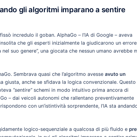
ndo gli algoritmi imparano a sentire
issò incredulo il goban. AlphaGo – l’IA di Google – aveva
olita che gli esperti inizialmente la giudicarono un errore.
ca nel suo genere”, una giocata che nessun umano avrebbe 
lphaGo. Sembrava quasi che l’algoritmo avesse
avuto un
ssa giusta, anche se sfidava la logica convenzionale. Questo
poteva
“sentire”
schemi in modo intuitivo prima ancora di
 Go – dai veicoli autonomi che rallentano preventivamente
e rispondono con un’istintività sorprendente, l’IA sta andand
gidamente logico-sequenziale a qualcosa di più fluido e
pre