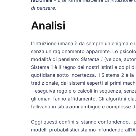
razionale
– una forma nascente di
intuizione
di pensare
.
Analisi
L’intuizione umana è da sempre un enigma e u
senza un ragionamento apparente. Lo psicolo
modalità di pensiero:
Sistema 1
(veloce, autom
Sistema 1 è il regno dei nostri istinti e colpi
quotidiane sotto incertezza. Il Sistema 2 è la s
tradizionale, dai sistemi esperti ai primi mac
– eseguiva regole o calcoli in sequenza, senz
gli umani fanno affidamento. Gli algoritmi cla
fallivano in situazioni ambigue e complesse d
Oggi questi confini si stanno confondendo. I pr
modelli probabilistici stanno infondendo all’I