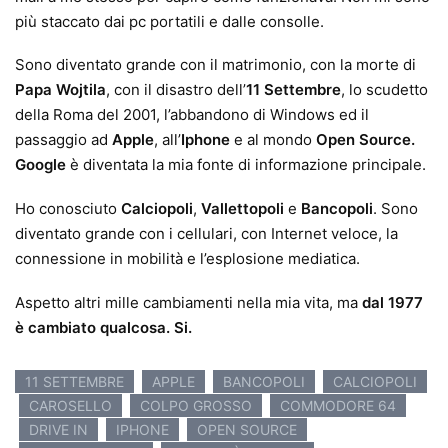
più staccato dai pc portatili e dalle consolle.
Sono diventato grande con il matrimonio, con la morte di
Papa Wojtila
, con il disastro dell’
11 Settembre
, lo scudetto
della Roma del 2001, l’abbandono di Windows ed il
passaggio ad
Apple
, all’
Iphone
e al mondo
Open Source.
Google
è diventata la mia fonte di informazione principale.
Ho conosciuto
Calciopoli
,
Vallettopoli
e
Bancopoli
. Sono
diventato grande con i cellulari, con Internet veloce, la
connessione in mobilità e l’esplosione mediatica.
Aspetto altri mille cambiamenti nella mia vita, ma
dal 1977
è cambiato qualcosa. Si.
11 SETTEMBRE
APPLE
BANCOPOLI
CALCIOPOLI
CAROSELLO
COLPO GROSSO
COMMODORE 64
DRIVE IN
IPHONE
OPEN SOURCE