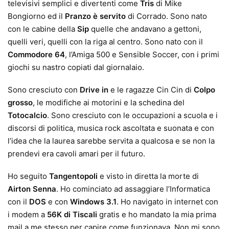
televisivi semplici e divertenti come
Tris
di Mike
Bongiorno ed il
Pranzo è servito
di Corrado. Sono nato
con le cabine della
Sip
quelle che andavano a gettoni,
quelli veri, quelli con la riga al centro. Sono nato con il
Commodore 64
, l’Amiga 500 e Sensible Soccer, con i primi
giochi su nastro copiati dal giornalaio.
Sono cresciuto con
Drive in
e le ragazze Cin Cin di
Colpo
grosso
, le modifiche ai motorini e la schedina del
Totocalcio
. Sono cresciuto con le occupazioni a scuola e i
discorsi di politica, musica rock ascoltata e suonata e con
l’idea che la laurea sarebbe servita a qualcosa e se non la
prendevi era cavoli amari per il futuro.
Ho seguito
Tangentopoli
e visto in diretta la morte di
Airton Senna
. Ho cominciato ad assaggiare l’Informatica
con il
DOS
e con
Windows 3.1
. Ho navigato in internet con
i modem a
56K di Tiscali
gratis e ho mandato la mia prima
mail a me stesso per capire come funzionava. Non mi sono