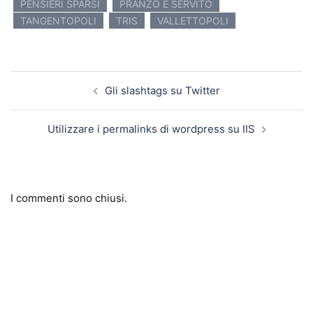
PENSIERI SPARSI
PRANZO È SERVITO
TANGENTOPOLI
TRIS
VALLETTOPOLI
Navigazione articolo
Gli slashtags su Twitter
Utilizzare i permalinks di wordpress su IIS
I commenti sono chiusi.