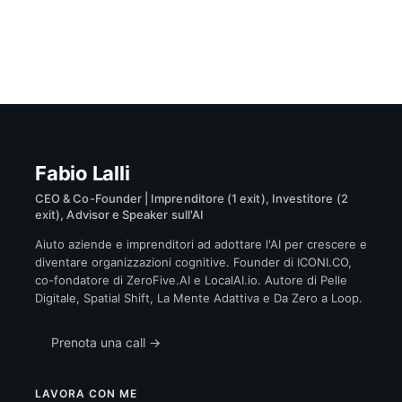
Fabio Lalli
CEO & Co-Founder | Imprenditore (1 exit), Investitore (2
exit), Advisor e Speaker sull'AI
Aiuto aziende e imprenditori ad adottare l'AI per crescere e
diventare organizzazioni cognitive. Founder di ICONI.CO,
co-fondatore di ZeroFive.AI e LocalAI.io. Autore di Pelle
Digitale, Spatial Shift, La Mente Adattiva e Da Zero a Loop.
Prenota una call →
LAVORA CON ME