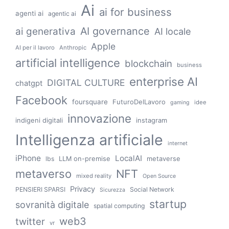
Ai
ai for business
agenti ai
agentic ai
AI governance
ai generativa
AI locale
Apple
AI per il lavoro
Anthropic
artificial intelligence
blockchain
business
enterprise AI
DIGITAL CULTURE
chatgpt
Facebook
foursquare
FuturoDelLavoro
idee
gaming
innovazione
indigeni digitali
instagram
Intelligenza artificiale
internet
iPhone
LocalAI
LLM on-premise
metaverse
lbs
metaverso
NFT
mixed reality
Open Source
Privacy
PENSIERI SPARSI
Social Network
Sicurezza
startup
sovranità digitale
spatial computing
web3
twitter
vr