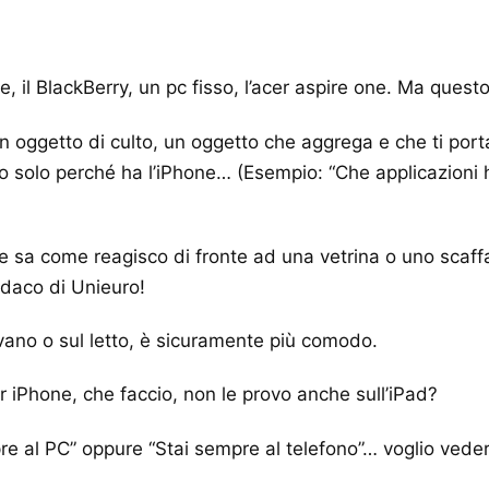
e, il BlackBerry, un pc fisso, l’acer aspire one. Ma quest
un oggetto di culto, un oggetto che aggrega e che ti porta
o solo perché ha l’iPhone… (Esempio: “Che applicazioni ha
sa come reagisco di fronte ad una vetrina o uno scaffal
ndaco di Unieuro!
vano o sul letto, è sicuramente più comodo.
r iPhone, che faccio, non le provo anche sull’iPad?
re al PC” oppure “Stai sempre al telefono”… voglio veder