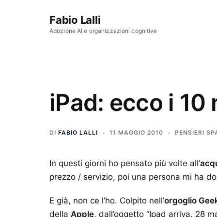
Vai al contenuto
Fabio Lalli
Adozione AI e organizzazioni cognitive
iPad: ecco i 10
DI
FABIO LALLI
11 MAGGIO 2010
PENSIERI SP
In questi giorni ho pensato più volte all’
acqu
prezzo / servizio, poi una persona mi ha d
E già, non ce l’ho. Colpito nell’
orgoglio Gee
della
Apple
, dall’oggetto “Ipad arriva. 28 m