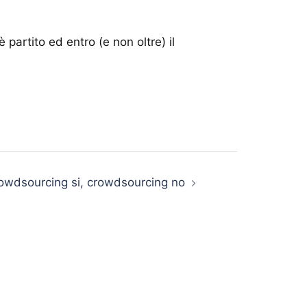
artito ed entro (e non oltre) il
owdsourcing si, crowdsourcing no