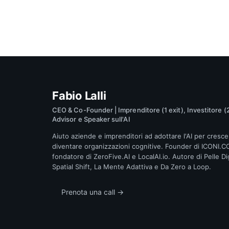
Fabio Lalli
CEO & Co-Founder | Imprenditore (1 exit), Investitore (2
Advisor e Speaker sull'AI
Aiuto aziende e imprenditori ad adottare l'AI per cresce
diventare organizzazioni cognitive. Founder di ICONI.C
fondatore di ZeroFive.AI e LocalAI.io. Autore di Pelle Dig
Spatial Shift, La Mente Adattiva e Da Zero a Loop.
Prenota una call →