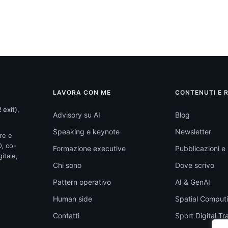
LAVORA CON ME
CONTENUTI E 
 exit),
Advisory su AI
Blog
Speaking e keynote
Newsletter
re e
O, co-
Formazione executive
Pubblicazioni e l
itale,
Chi sono
Dove scrivo
Pattern operativo
AI & GenAI
Human side
Spatial Comput
Contatti
Sport Digital T