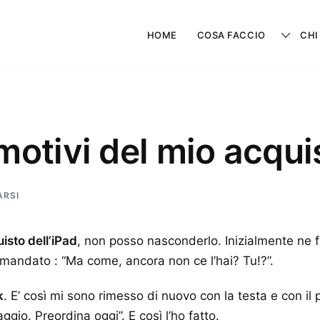
HOME
COSA FACCIO
CHI
 motivi del mio acqui
ARSI
isto dell’iPad
, non posso nasconderlo. Inizialmente ne 
omandato : “Ma come, ancora non ce l’hai? Tu!?”.
k
. E’ così mi sono rimesso di nuovo con la testa e con il p
aggio. Preordina oggi”. E così l’ho fatto.