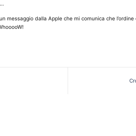
e…
n messaggio dalla Apple che mi comunica che l’ordine è p
. WhooooW!
Cr