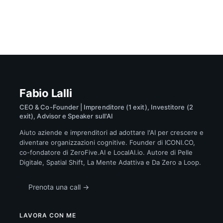
Fabio Lalli
CEO & Co-Founder | Imprenditore (1 exit), Investitore (2
exit), Advisor e Speaker sull'AI
Aiuto aziende e imprenditori ad adottare l'AI per crescere e
diventare organizzazioni cognitive. Founder di ICONI.CO,
co-fondatore di ZeroFive.AI e LocalAI.io. Autore di Pelle
Digitale, Spatial Shift, La Mente Adattiva e Da Zero a Loop.
Prenota una call →
LAVORA CON ME