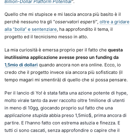
Billion-Dollar Platform Potential
“
.
Quello che mi stupisce e mi lascia ancora più basito è il
perchè nessuno tra gli “
osservatori esperti”
,
oltre a gridare
alla “
bolla
” e sentenziare
, ha approfondito il tema, il
progetto ed il tecnicismo messo in atto.
La mia curiosità è emersa proprio per il fatto che
questa
inutilissima applicazione avesse preso un funding da
1,5mio di dollari
quando ancora non era online. Ecco, io
credo che il progetto invece sia ancora più sofisticato (il
tempo magari mi smentirà) di quello che si possa pensare.
Per il lancio di Yo! è stata fatta una azione potente di hype,
molto virale tanto da aver raccolto oltre 1milione di utenti
in meno di 10gg, giocando proprio sul fatto che una
applicazione stupida
abbia preso 1,5mio$, prima ancora di
partire. E l’hanno fatto con estrema astuzia e finezza. E
tutti ci sono cascati, senza approfondire o capire che il