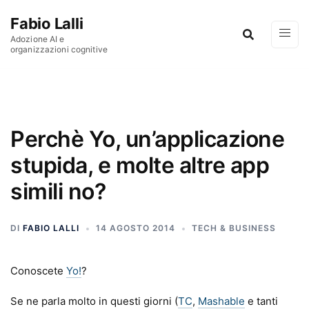
Vai al contenuto
Fabio Lalli
Adozione AI e
organizzazioni cognitive
Perchè Yo, un’applicazione
stupida, e molte altre app
simili no?
DI
FABIO LALLI
14 AGOSTO 2014
TECH & BUSINESS
Conoscete
Yo!
?
Se ne parla molto in questi giorni (
TC
,
Mashable
e tanti