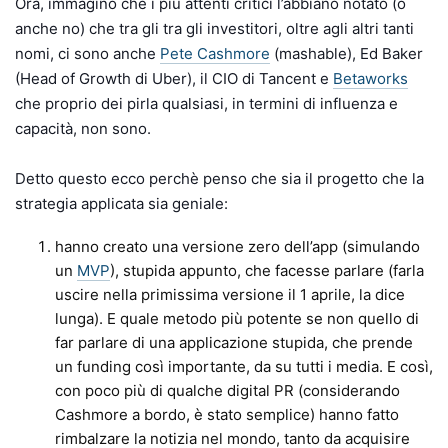
Ora, immagino che i più attenti critici l’abbiano notato (o
anche no) che tra gli tra gli investitori, oltre agli altri tanti
nomi, ci sono anche
Pete Cashmore
(mashable), Ed Baker
(Head of Growth di Uber), il CIO di Tancent e
Betaworks
che proprio dei pirla qualsiasi, in termini di influenza e
capacità, non sono.
Detto questo ecco perchè penso che sia il progetto che la
strategia applicata sia geniale:
hanno creato una versione zero dell’app (simulando
un
MVP
), stupida appunto, che facesse parlare (farla
uscire nella primissima versione il 1 aprile, la dice
lunga). E quale metodo più potente se non quello di
far parlare di una applicazione stupida, che prende
un funding così importante, da su tutti i media. E così,
con poco più di qualche digital PR (considerando
Cashmore a bordo, è stato semplice) hanno fatto
rimbalzare la notizia nel mondo, tanto da acquisire