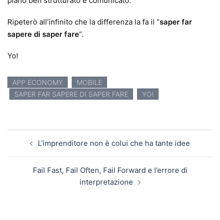
piano ben strutturato e comunicato.
Ripeterò all’infinito che la differenza la fa il “
saper far
sapere di saper fare
“.
Yo!
APP ECONOMY
MOBILE
SAPER FAR SAPERE DI SAPER FARE
YO!
Navigazione articolo
L’imprenditore non è colui che ha tante idee
Fail Fast, Fail Often, Fail Forward e l’errore di
interpretazione