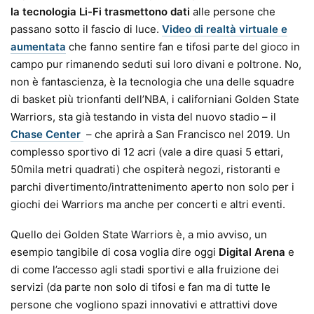
la tecnologia Li-Fi trasmettono dati
alle persone che
passano sotto il fascio di luce.
Video di realtà virtuale e
aumentata
che fanno sentire fan e tifosi parte del gioco in
campo pur rimanendo seduti sui loro divani e poltrone. No,
non è fantascienza, è la tecnologia che una delle squadre
di basket più trionfanti dell’NBA, i californiani Golden State
Warriors, sta già testando in vista del nuovo stadio – il
Chase Center
– che aprirà a San Francisco nel 2019. Un
complesso sportivo di 12 acri (vale a dire quasi 5 ettari,
50mila metri quadrati) che ospiterà negozi, ristoranti e
parchi divertimento/intrattenimento aperto non solo per i
giochi dei Warriors ma anche per concerti e altri eventi.
Quello dei Golden State Warriors è, a mio avviso, un
esempio tangibile di cosa voglia dire oggi
Digital Arena
e
di come l’accesso agli stadi sportivi e alla fruizione dei
servizi (da parte non solo di tifosi e fan ma di tutte le
persone che vogliono spazi innovativi e attrattivi dove