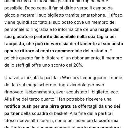
da far arrivare il tifoso alla partita il più rapidamente
possibile. Dopo cena, il fan si dirige verso il campo da
gioco e mostra il suo biglietto tramite smartphone. Il tifoso
viene quindi scortato al suo posto dove un membro del
personale lo ringrazia e lo informa che c’è una
maglia del
suo giocatore preferito disponibile nella sua taglia per
l’acquisto, che può ricevere sia direttamente al suo posto
oppure ritirare al centro commerciale dello stadio
. E
poiché questo fan è titolare di un abbonamento, il membro
dello staff gli offre uno sconto del 20%.
Una volta iniziata la partita, i Warriors lampeggiano il nome
del fan sul mega schermo ringraziandolo per aver
rinnovato l’abbonamento, aver acquistato il biglietto, ecc.
Alla fine del terzo quarto il fan potrebbe ricevere una
notifica push per una birra gratuita offertagli da uno dei
partner
della squadra di basket. Alla fine della partita il
tifoso riceve altri servizi, come per esempio la
conferma
dell’auto che lo riaccompagnerà al porto dove prendere il