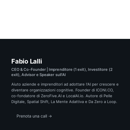
Fabio Lalli
CEO & Co-Founder | Imprenditore (1 exit), Investitore (2
exit), Advisor e Speaker sull'AI
Aiuto aziende e imprenditori ad adottare l'AI per crescere e
diventare organizzazioni cognitive. Founder di ICONI.CO,
co-fondatore di ZeroFive.AI e LocalAI.io. Autore di Pelle
Digitale, Spatial Shift, La Mente Adattiva e Da Zero a Loop.
Prenota una call →