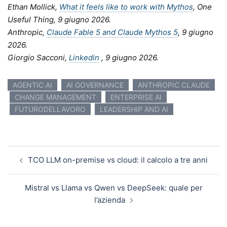
Ethan Mollick,
What it feels like to work with Mythos
, One
Useful Thing, 9 giugno 2026.
Anthropic,
Claude Fable 5 and Claude Mythos 5
, 9 giugno
2026.
Giorgio Sacconi,
Linkedin
, 9 giugno 2026.
AGENTIC AI
AI GOVERNANCE
ANTHROPIC CLAUDE
CHANGE MANAGEMENT
ENTERPRISE AI
FUTURODELLAVORO
LEADERSHIP AND AI
Navigazione articolo
TCO LLM on-premise vs cloud: il calcolo a tre anni
Mistral vs Llama vs Qwen vs DeepSeek: quale per
l’azienda