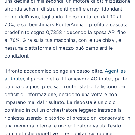
una decina di millisecondi, un motore di ottimizzazione
sfronda schemi di strumenti gonfi e array ridondanti
prima dell’invio, tagliando il peso in token dal 30 al
70%, e sui benchmark RouterArena il profilo a cascata
predefinito segna 0,7358 riducendo la spesa API fino
al 70%. Gira sulla tua macchina, con le tue chiavi, e
nessuna piattaforma di mezzo può cambiarti le
condizioni.
Il fronte accademico spinge un passo oltre.
Agent-as-
a-Router
, il paper dietro il framework ACRouter, parte
da una diagnosi precisa: i router statici falliscono per
deficit di informazione, decidono una volta e non
imparano mai dal risultato. La risposta è un ciclo
continuo in cui un orchestratore leggero instrada la
richiesta usando lo storico di prestazioni conservato in
una memoria interna, e un verificatore valuta l’esito
con metriche oggettive, i test unitari sul codice