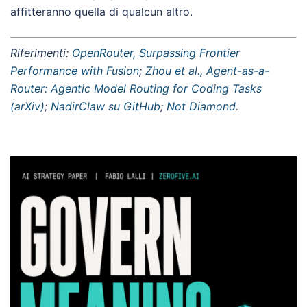
affitteranno quella di qualcun altro.
Riferimenti:
OpenRouter, Surpassing Frontier
Performance with Fusion
;
Zhou et al., Agent-as-a-
Router: Agentic Model Routing for Coding Tasks
(arXiv)
;
NadirClaw su GitHub
;
Not Diamond
.