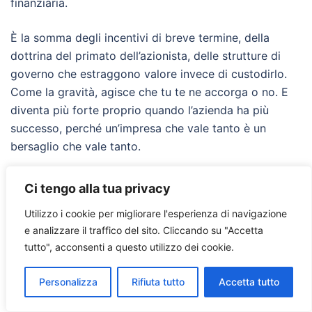
finanziaria.
È la somma degli incentivi di breve termine, della
dottrina del primato dell’azionista, delle strutture di
governo che estraggono valore invece di custodirlo.
Come la gravità, agisce che tu te ne accorga o no. E
diventa più forte proprio quando l’azienda ha più
successo, perché un’impresa che vale tanto è un
bersaglio che vale tanto.
Fin qui Ries. Quello che mi ha tenuto sveglio, oltre al
Ci tengo alla tua privacy
fuso del rientro, è un’altra cosa. Stiamo per
Utilizzo i cookie per migliorare l'esperienza di navigazione
consegnare migliaia di decisioni operative a
agenti AI
e analizzare il traffico del sito.
Cliccando su "Accetta
che eseguiranno la struttura che gli diamo, alla lettera,
tutto", acconsenti a questo utilizzo dei cookie.
senza l’attrito morale di un essere umano che a un
certo punto storce il naso e dice no. Se la struttura è
Personalizza
Rifiuta tutto
Accetta tutto
mal disegnata, l’agente la realizzerà alla perfezione. La
gravità finanziaria sta per trovare un acceleratore.