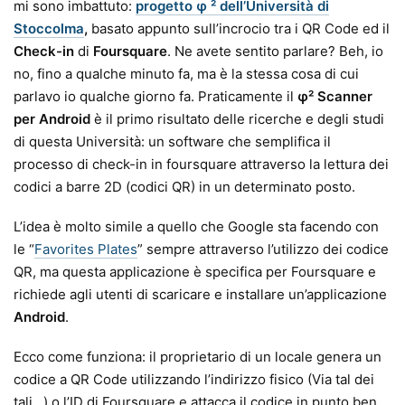
mi sono imbattuto:
progetto φ ² dell’Università di
Stoccolma
,
basato appunto sull’incrocio tra i QR Code ed il
Check-in
di
Foursquare
. Ne avete sentito parlare? Beh, io
no, fino a qualche minuto fa, ma è la stessa cosa di cui
parlavo io qualche giorno fa. Praticamente il
φ² Scanner
per Android
è il primo risultato delle ricerche e degli studi
di questa Università: un software che semplifica il
processo di check-in in foursquare attraverso la lettura dei
codici a barre 2D (codici QR) in un determinato posto.
L’idea è molto simile a quello che Google sta facendo con
le “
Favorites Plates
” sempre attraverso l’utilizzo dei codice
QR, ma questa applicazione è specifica per Foursquare e
richiede agli utenti di scaricare e installare un’applicazione
Android
.
Ecco come funziona: il proprietario di un locale genera un
codice a QR Code utilizzando l’indirizzo fisico (Via tal dei
tali…) o l’ID di Foursquare e attacca il codice in punto ben