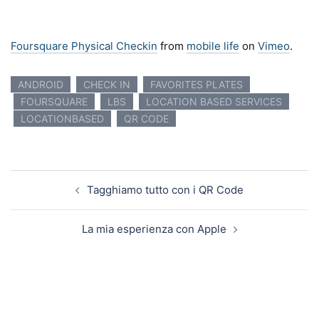
Foursquare Physical Checkin
from
mobile life
on
Vimeo
.
ANDROID
CHECK IN
FAVORITES PLATES
FOURSQUARE
LBS
LOCATION BASED SERVICES
LOCATIONBASED
QR CODE
Navigazione articolo
Tagghiamo tutto con i QR Code
La mia esperienza con Apple