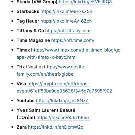
Skoda (VW Group)
https://lnkd.in/eFVFJRQ8
Starbucks
https://lnkd.in/e9FxsZ5B
Tag Heuer
https://lnkd.in/eAv-6ZpN
Tiffany & Co
https://nft.tiffany.com
Time Magazine
https://nft.time.com/
Timex
https://www.timex.com/the-timex-blog/go-
ape-with-timex-x-bayc.html
Trix
(Nestle)
https://www.nestle-
family.com/en/thetrixglobe
Visa
https://crypto.com/nft/drops-
event/61eff59ba9de35638f345d7d7695f902
Youtube
https://lnkd.in/e_nz8Nz7
Yves Saint Laurent Beauté
(L’Oréal)
https://lnkd.in/e567h8eu
Zara
https://lnkd.in/enDpmW2q