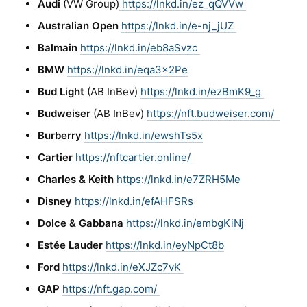
Audi
(VW Group)
https://lnkd.in/ez_qQVVw
Australian Open
https://lnkd.in/e-nj_jUZ
Balmain
https://lnkd.in/eb8aSvzc
BMW
https://lnkd.in/eqa3x2Pe
Bud Light
(AB InBev)
https://lnkd.in/ezBmK9_g
Budweiser
(AB InBev)
https://nft.budweiser.com/
Burberry
https://lnkd.in/ewshTs5x
Cartier
https://nftcartier.online/
Charles & Keith
https://lnkd.in/e7ZRH5Me
Disney
https://lnkd.in/efAHFSRs
Dolce & Gabbana
https://lnkd.in/embgKiNj
Estée Lauder
https://lnkd.in/eyNpCt8b
Ford
https://lnkd.in/eXJZc7vK
GAP
https://nft.gap.com/