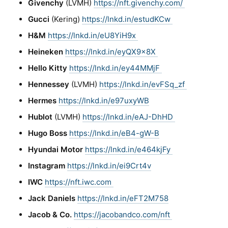
Givenchy
(LVMH)
https://nft.givenchy.com/
Gucci
(Kering)
https://lnkd.in/estudKCw
H&M
https://lnkd.in/eU8YiH9x
Heineken
https://lnkd.in/eyQX9x8X
Hello Kitty
https://lnkd.in/ey44MMjF
Hennessey
(LVMH)
https://lnkd.in/evFSq_zf
Hermes
https://lnkd.in/e97uxyWB
Hublot
(LVMH)
https://lnkd.in/eAJ-DhHD
Hugo Boss
https://lnkd.in/eB4-gW-B
Hyundai Motor
https://lnkd.in/e464kjFy
Instagram
https://lnkd.in/ei9Crt4v
IWC
https://nft.iwc.com
Jack Daniels
https://lnkd.in/eFT2M758
Jacob & Co.
https://jacobandco.com/nft