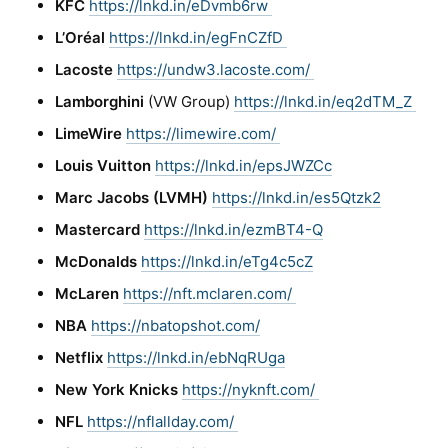
KFC
https://lnkd.in/eDvmb6rw
L’Oréal
https://lnkd.in/egFnCZfD
Lacoste
https://undw3.lacoste.com/
Lamborghini
(VW Group)
https://lnkd.in/eq2dTM_Z
LimeWire
https://limewire.com/
Louis Vuitton
https://lnkd.in/epsJWZCc
Marc Jacobs (LVMH)
https://lnkd.in/es5Qtzk2
Mastercard
https://lnkd.in/ezmBT4-Q
McDonalds
https://lnkd.in/eTg4c5cZ
McLaren
https://nft.mclaren.com/
NBA
https://nbatopshot.com/
Netflix
https://lnkd.in/ebNqRUga
New York Knicks
https://nyknft.com/
NFL
https://nflallday.com/