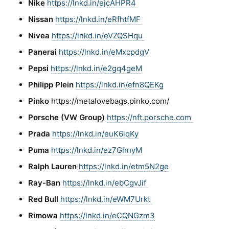
Nike
https://lnkd.in/ejcAHPR4
Nissan
https://lnkd.in/eRfhtfMF
Nivea
https://lnkd.in/eVZQSHqu
Panerai
https://lnkd.in/eMxcpdgV
Pepsi
https://lnkd.in/e2gq4geM
Philipp Plein
https://lnkd.in/efn8QEKg
Pinko
https://metalovebags.pinko.com/
Porsche (VW Group)
https://nft.porsche.com
Prada
https://lnkd.in/euK6iqKy
Puma
https://lnkd.in/ez7GhnyM
Ralph Lauren
https://lnkd.in/etm5N2ge
Ray-Ban
https://lnkd.in/ebCgvJif
Red Bull
https://lnkd.in/eWM7Urkt
Rimowa
https://lnkd.in/eCQNGzm3