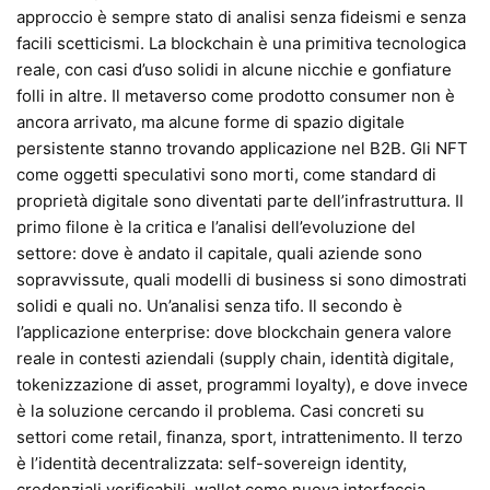
approccio è sempre stato di analisi senza fideismi e senza
facili scetticismi. La blockchain è una primitiva tecnologica
reale, con casi d’uso solidi in alcune nicchie e gonfiature
folli in altre. Il metaverso come prodotto consumer non è
ancora arrivato, ma alcune forme di spazio digitale
persistente stanno trovando applicazione nel B2B. Gli NFT
come oggetti speculativi sono morti, come standard di
proprietà digitale sono diventati parte dell’infrastruttura. Il
primo filone è la critica e l’analisi dell’evoluzione del
settore: dove è andato il capitale, quali aziende sono
sopravvissute, quali modelli di business si sono dimostrati
solidi e quali no. Un’analisi senza tifo. Il secondo è
l’applicazione enterprise: dove blockchain genera valore
reale in contesti aziendali (supply chain, identità digitale,
tokenizzazione di asset, programmi loyalty), e dove invece
è la soluzione cercando il problema. Casi concreti su
settori come retail, finanza, sport, intrattenimento. Il terzo
è l’identità decentralizzata: self-sovereign identity,
credenziali verificabili, wallet come nuova interfaccia