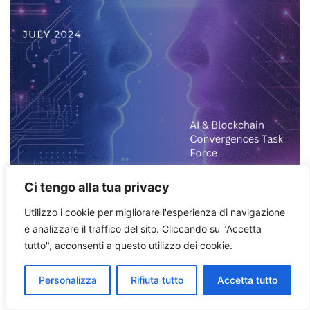
Ci tengo alla tua privacy
11 LUGLIO 2024
SPATIAL COMPUTING
,
WEB3, METAVERSE & NFT
Utilizzo i cookie per migliorare l'esperienza di navigazione
e analizzare il traffico del sito.
Cliccando su "Accetta
La convergenza: AI,
tutto", acconsenti a questo utilizzo dei cookie.
Blockchain e Spatial
Personalizza
Rifiuta tutto
Accetta tutto
Computing