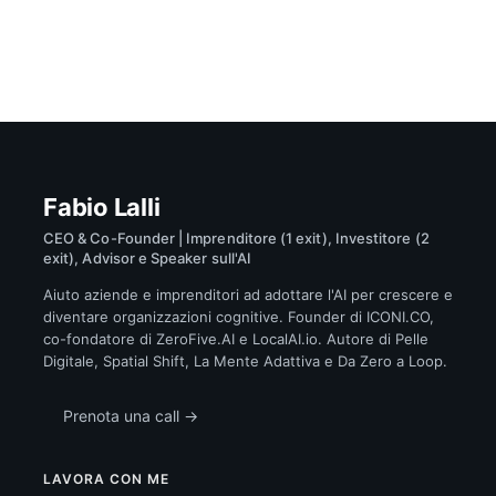
Fabio Lalli
CEO & Co-Founder | Imprenditore (1 exit), Investitore (2
exit), Advisor e Speaker sull'AI
Aiuto aziende e imprenditori ad adottare l'AI per crescere e
diventare organizzazioni cognitive. Founder di ICONI.CO,
co-fondatore di ZeroFive.AI e LocalAI.io. Autore di Pelle
Digitale, Spatial Shift, La Mente Adattiva e Da Zero a Loop.
Prenota una call →
LAVORA CON ME