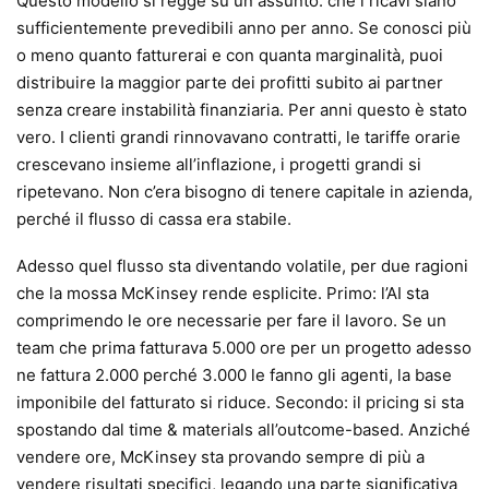
Questo modello si regge su un assunto: che i ricavi siano
sufficientemente prevedibili anno per anno. Se conosci più
o meno quanto fatturerai e con quanta marginalità, puoi
distribuire la maggior parte dei profitti subito ai partner
senza creare instabilità finanziaria. Per anni questo è stato
vero. I clienti grandi rinnovavano contratti, le tariffe orarie
crescevano insieme all’inflazione, i progetti grandi si
ripetevano. Non c’era bisogno di tenere capitale in azienda,
perché il flusso di cassa era stabile.
Adesso quel flusso sta diventando volatile, per due ragioni
che la mossa McKinsey rende esplicite. Primo: l’AI sta
comprimendo le ore necessarie per fare il lavoro. Se un
team che prima fatturava 5.000 ore per un progetto adesso
ne fattura 2.000 perché 3.000 le fanno gli agenti, la base
imponibile del fatturato si riduce. Secondo: il pricing si sta
spostando dal time & materials all’outcome-based. Anziché
vendere ore, McKinsey sta provando sempre di più a
vendere risultati specifici, legando una parte significativa