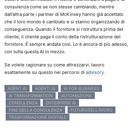
consulenza come se non stesse cambiando, mentre
dall’altra parte i partner di McKinsey hanno già accettato
che il loro mondo è cambiato e si stanno organizzando di
conseguenza. Quando il fornitore si ristruttura prima del
cliente, il cliente paga il conto della ristrutturazione del
fornitore. È sempre andata così. Lo è ancora di più adesso,
con tutta questa AI in mezzo.
Se volete ragionare su come attrezzarvi, lavoro
esattamente su questo nei percorsi di
advisory
.
AGENT AI
AGENTI AI
AI FOR BUSINESS
AI TRANSFORMATION
AUTOMAZIONE
CONSULENZA
ENTERPRISE AI
FINE DELLA CONSULENZA
FUTURODELLAVORO
TRASFORMAZIONE DIGITALE