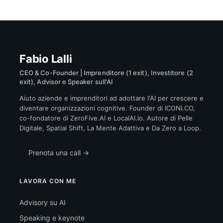
Fabio Lalli
CEO & Co-Founder | Imprenditore (1 exit), Investitore (2
exit), Advisor e Speaker sull'AI
Aiuto aziende e imprenditori ad adottare l'AI per crescere e
diventare organizzazioni cognitive. Founder di ICONI.CO,
co-fondatore di ZeroFive.AI e LocalAI.io. Autore di Pelle
Digitale, Spatial Shift, La Mente Adattiva e Da Zero a Loop.
Prenota una call →
LAVORA CON ME
Advisory su AI
Speaking e keynote