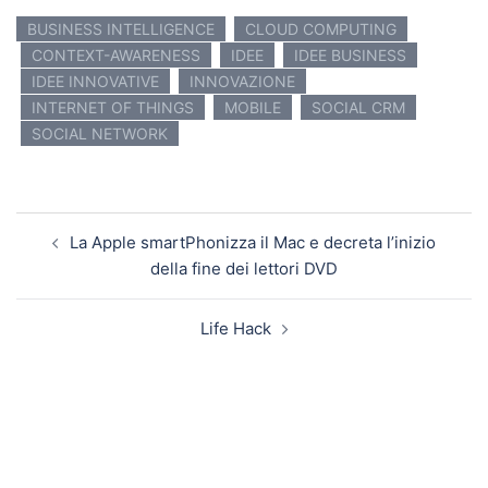
BUSINESS INTELLIGENCE
CLOUD COMPUTING
CONTEXT-AWARENESS
IDEE
IDEE BUSINESS
IDEE INNOVATIVE
INNOVAZIONE
INTERNET OF THINGS
MOBILE
SOCIAL CRM
SOCIAL NETWORK
Navigazione articolo
La Apple smartPhonizza il Mac e decreta l’inizio
della fine dei lettori DVD
Life Hack