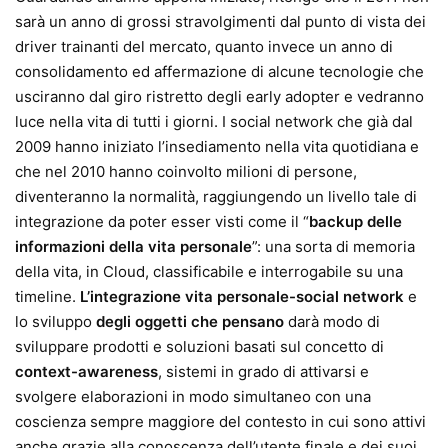
sarà un anno di grossi stravolgimenti dal punto di vista dei
driver trainanti del mercato, quanto invece un anno di
consolidamento ed affermazione di alcune tecnologie che
usciranno dal giro ristretto degli early adopter e vedranno
luce nella vita di tutti i giorni. I social network che già dal
2009 hanno iniziato l’insediamento nella vita quotidiana e
che nel 2010 hanno coinvolto milioni di persone,
diventeranno la normalità, raggiungendo un livello tale di
integrazione da poter esser visti come il “
backup delle
informazioni della vita personale
”: una sorta di memoria
della vita, in Cloud, classificabile e interrogabile su una
timeline.
L’integrazione vita personale-social network
e
lo sviluppo
degli oggetti che pensano
darà modo di
sviluppare prodotti e soluzioni basati sul concetto di
context-awareness
, sistemi in grado di attivarsi e
svolgere elaborazioni in modo simultaneo con una
coscienza sempre maggiore del contesto in cui sono attivi
anche grazie alla conoscenza dell’utente finale e dei suoi