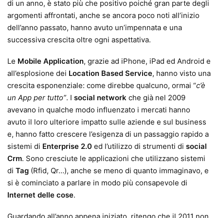
di un anno, è stato più che positivo poiché gran parte degli
argomenti affrontati, anche se ancora poco noti all’inizio
dell’anno passato, hanno avuto un’impennata e una
successiva crescita oltre ogni aspettativa.
Le
Mobile Application
, grazie ad iPhone, iPad ed Android e
all’esplosione dei
Location Based Service
, hanno visto una
crescita esponenziale: come direbbe qualcuno, ormai “
c’è
un App per tutto”
. I
social network
che già nel 2009
avevano in qualche modo influenzato i mercati hanno
avuto il loro ulteriore impatto sulle aziende e sul business
e, hanno fatto crescere l’esigenza di un passaggio rapido a
sistemi di
Enterprise 2.0
ed l’utilizzo di strumenti di
social
Crm
. Sono cresciute le applicazioni che utilizzano sistemi
di
Tag
(Rfid, Qr…), anche se meno di quanto immaginavo, e
si è cominciato a parlare in modo più consapevole di
Internet delle cose
.
Guardando all’anno appena iniziato, ritengo che il 2011 non