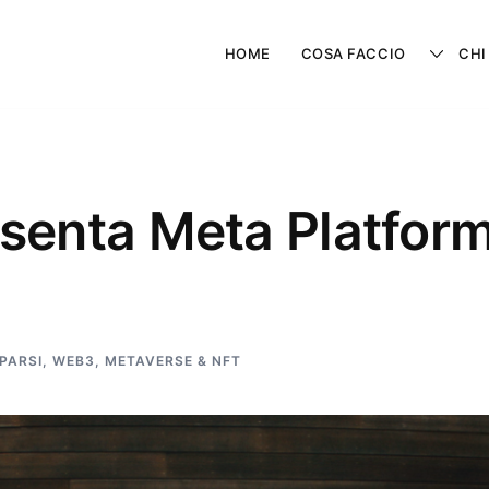
HOME
COSA FACCIO
CHI
enta Meta Platform:
SPARSI
,
WEB3, METAVERSE & NFT