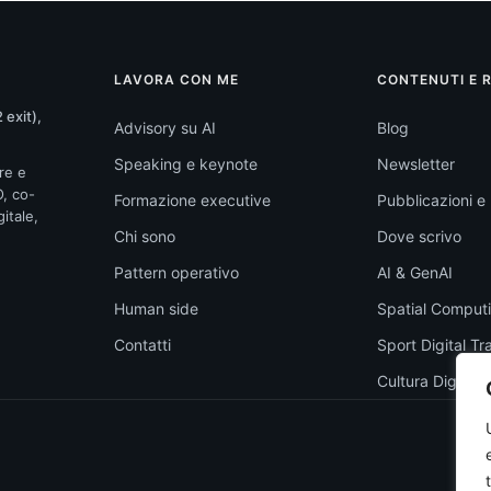
LAVORA CON ME
CONTENUTI E 
 exit),
Advisory su AI
Blog
Speaking e keynote
Newsletter
re e
O, co-
Formazione executive
Pubblicazioni e l
itale,
Chi sono
Dove scrivo
Pattern operativo
AI & GenAI
Human side
Spatial Comput
Contatti
Sport Digital T
Cultura Digitale