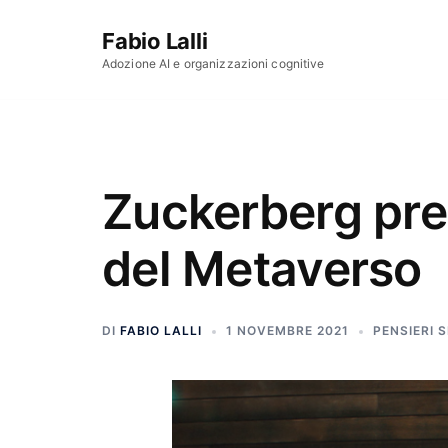
Vai al contenuto
Fabio Lalli
Adozione AI e organizzazioni cognitive
Zuckerberg pres
del Metaverso
DI
FABIO LALLI
1 NOVEMBRE 2021
PENSIERI 