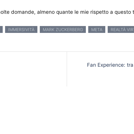
 molte domande, almeno quante le mie rispetto a questo
IMMERSIVITÀ
MARK ZUCKERBERG
META
REALTÀ VI
Fan Experience: tra 