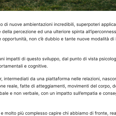
tto di nuove ambientazioni incredibili, superpoteri applica
e della percezione ed una ulteriore spinta all’iperconnes
 opportunità, non c’è dubbio e tante nuove modalità di i
ni impatti di questo sviluppo, dal punto di vista psicolog
rtamentali e cognitive.
intermediati da una piattaforma nelle relazioni, nascond
one reale, fatte di atteggiamenti, movimenti del corpo, 
rbale e non verbale, con un impatto sull’empatia e conse
e, e molto più complesso capire chi abbiamo di fronte, re