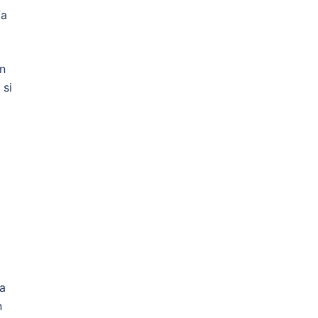
fa
on
 si
ha
n