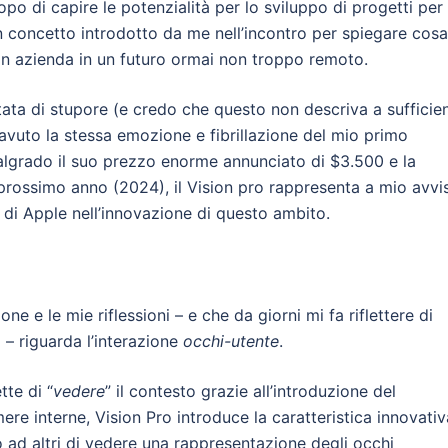
o di capire le potenzialità per lo sviluppo di progetti per
un concetto introdotto da me nell’incontro per spiegare cosa
n azienda in un futuro ormai non troppo remoto.
 stata di stupore (e credo che questo non descriva a sufficie
 avuto la stessa emozione e fibrillazione del mio primo
lgrado il suo prezzo enorme annunciato di $3.500 e la
l prossimo anno (2024), il Vision pro rappresenta a mio avvi
to di Apple nell’innovazione di questo ambito.
ne e le mie riflessioni – e che da giorni mi fa riflettere di
o – riguarda l’interazione
occhi-utente
.
tte di “
vedere
” il contesto grazie all’introduzione del
re interne, Vision Pro introduce la caratteristica innovativ
 ad altri di vedere una rappresentazione degli occhi