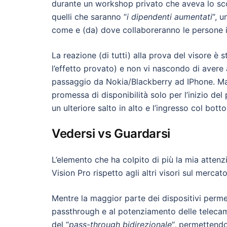
durante un workshop privato che aveva lo scop
quelli che saranno “
i dipendenti aumentati
“, 
come e (da) dove collaboreranno le persone i
La reazione (di tutti) alla prova del visore è
l’effetto provato) e non vi nascondo di avere
passaggio da Nokia/Blackberry ad IPhone. Ma
promessa di disponibilità solo per l’inizio de
un ulteriore salto in alto e l’ingresso col bot
Vedersi vs Guardarsi
L’elemento che ha colpito di più la mia attenzio
Vision Pro rispetto agli altri visori sul mercat
Mentre la maggior parte dei dispositivi perme
passthrough e al potenziamento delle telecame
del “
pass-through bidirezionale
“, permettendo