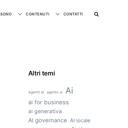
 SONO
CONTENUTI
CONTATTI
Altri temi
Ai
agenti ai
agentic ai
ai for business
ai generativa
AI governance
AI locale