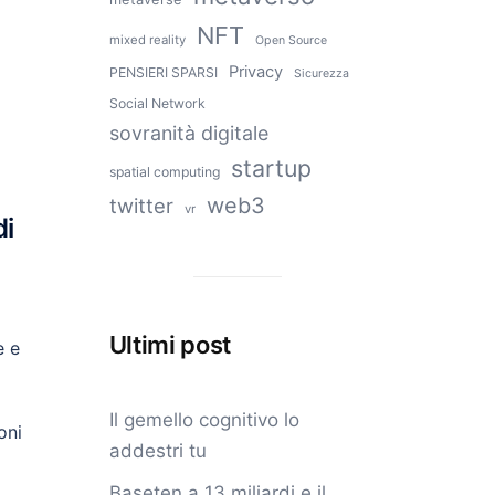
NFT
mixed reality
Open Source
Privacy
PENSIERI SPARSI
Sicurezza
Social Network
sovranità digitale
startup
spatial computing
web3
twitter
vr
di
Ultimi post
e e
Il gemello cognitivo lo
oni
addestri tu
Baseten a 13 miliardi e il