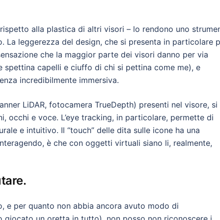
 rispetto alla plastica di altri visori – lo rendono uno strume
. La leggerezza del design, che si presenta in particolare p
sensazione che la maggior parte dei visori danno per via
e spettina capelli e ciuffo di chi si pettina come me), e
rienza incredibilmente immersiva.
canner LiDAR, fotocamera TrueDepth) presenti nel visore, si
i, occhi e voce. L’eye tracking, in particolare, permette di
ale e intuitivo. Il “touch” delle dita sulle icone ha una
interagendo, è che con oggetti virtuali siano li, realmente,
tare.
ro, e per quanto non abbia ancora avuto modo di
o giocato un oretta in tutto), non posso non riconoscere i