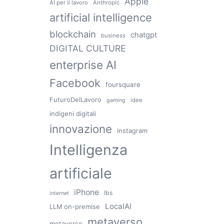
Apple
AI per il lavoro
Anthropic
artificial intelligence
blockchain
chatgpt
business
DIGITAL CULTURE
enterprise AI
Facebook
foursquare
FuturoDelLavoro
idee
gaming
indigeni digitali
innovazione
instagram
Intelligenza
artificiale
iPhone
lbs
internet
LocalAI
LLM on-premise
metaverso
metaverse