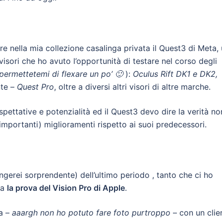
ere nella mia collezione casalinga privata il Quest3 di Meta,
 visori che ho avuto l’opportunità di testare nel corso degli
permettetemi di flexare un po’ 🙂
):
Oculus Rift DK1 e DK2,
nte –
Quest Pro
, oltre a diversi altri visori di altre marche.
pettative e potenzialità ed il Quest3 devo dire la verità no
importanti) miglioramenti rispetto ai suoi predecessori.
ngerei sorprendente) dell’ultimo periodo , tanto che ci ho
ta
la prova del Vision Pro di Apple
.
ma –
aaargh non ho potuto fare foto purtroppo
– con un clie