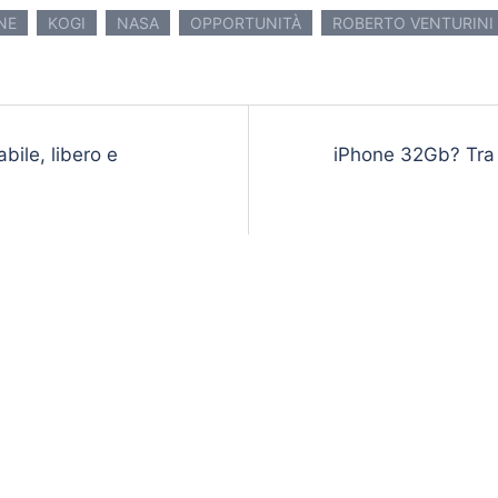
NE
KOGI
NASA
OPPORTUNITÀ
ROBERTO VENTURINI
ile, libero e
iPhone 32Gb? Tra 