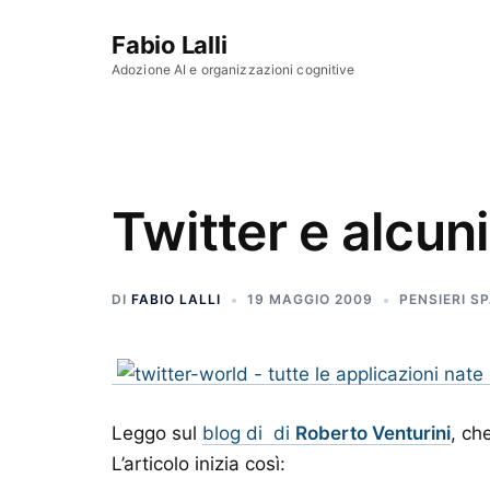
Vai al contenuto
Fabio Lalli
Adozione AI e organizzazioni cognitive
Twitter e alcun
DI
FABIO LALLI
19 MAGGIO 2009
PENSIERI S
Leggo sul
blog di di
Roberto Venturini
,
che
L’articolo inizia così: