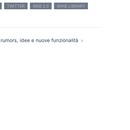
TWITTER
WEB 2.0
WINE LIBRARY
rumors, idee e nuove funzionalità