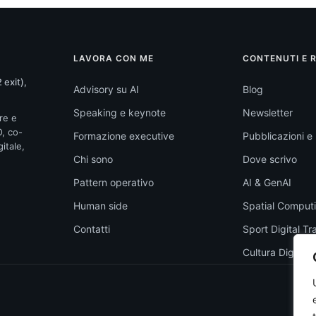
LAVORA CON ME
CONTENUTI E 
 exit),
Advisory su AI
Blog
Speaking e keynote
Newsletter
re e
O, co-
Formazione executive
Pubblicazioni e l
itale,
Chi sono
Dove scrivo
Pattern operativo
AI & GenAI
Human side
Spatial Comput
Contatti
Sport Digital T
Cultura Digitale