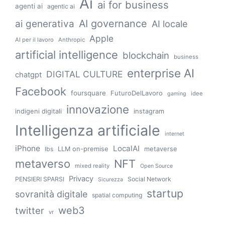
Ai
ai for business
agenti ai
agentic ai
AI governance
ai generativa
AI locale
Apple
AI per il lavoro
Anthropic
artificial intelligence
blockchain
business
enterprise AI
DIGITAL CULTURE
chatgpt
Facebook
foursquare
FuturoDelLavoro
idee
gaming
innovazione
indigeni digitali
instagram
Intelligenza artificiale
internet
iPhone
LocalAI
LLM on-premise
metaverse
lbs
metaverso
NFT
mixed reality
Open Source
Privacy
PENSIERI SPARSI
Social Network
Sicurezza
startup
sovranità digitale
spatial computing
web3
twitter
vr