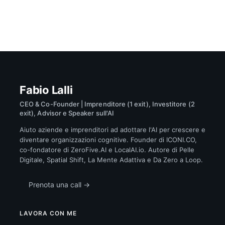
Fabio Lalli
CEO & Co-Founder | Imprenditore (1 exit), Investitore (2
exit), Advisor e Speaker sull'AI
Aiuto aziende e imprenditori ad adottare l'AI per crescere e
diventare organizzazioni cognitive. Founder di ICONI.CO,
co-fondatore di ZeroFive.AI e LocalAI.io. Autore di Pelle
Digitale, Spatial Shift, La Mente Adattiva e Da Zero a Loop.
Prenota una call →
LAVORA CON ME