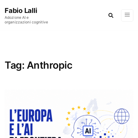
Vai al contenuto
Fabio Lalli
Adozione AI e
organizzazioni cognitive
Tag:
Anthropic