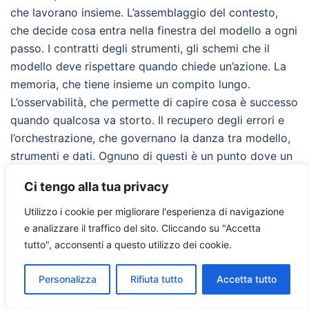
che lavorano insieme. L’assemblaggio del contesto,
che decide cosa entra nella finestra del modello a ogni
passo. I contratti degli strumenti, gli schemi che il
modello deve rispettare quando chiede un’azione. La
memoria, che tiene insieme un compito lungo.
L’osservabilità, che permette di capire cosa è successo
quando qualcosa va storto. Il recupero degli errori e
l’orchestrazione, che governano la danza tra modello,
strumenti e dati. Ognuno di questi è un punto dove un
prototipo elegante diventa fragile.
Ci tengo alla tua privacy
System design per un runtime che
Utilizzo i cookie per migliorare l'esperienza di navigazione
hallucina
e analizzare il traffico del sito.
Cliccando su "Accetta
tutto", acconsenti a questo utilizzo dei cookie.
C’è un’obiezione che chi ha background da systems
Personalizza
Rifiuta tutto
Accetta tutto
engineer fa appena sente “harness engineering”:
questo lo facciamo da decenni. Loop che persistono lo