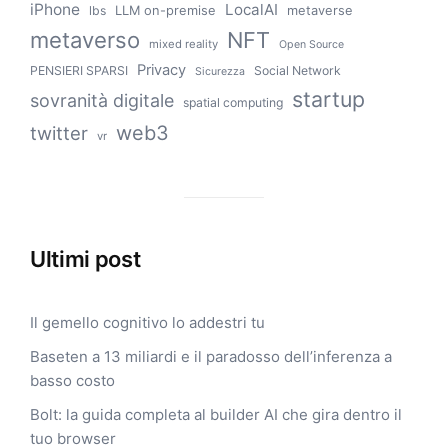
iPhone
LocalAI
LLM on-premise
metaverse
lbs
metaverso
NFT
mixed reality
Open Source
Privacy
PENSIERI SPARSI
Social Network
Sicurezza
startup
sovranità digitale
spatial computing
web3
twitter
vr
Ultimi post
Il gemello cognitivo lo addestri tu
Baseten a 13 miliardi e il paradosso dell’inferenza a
basso costo
Bolt: la guida completa al builder AI che gira dentro il
tuo browser