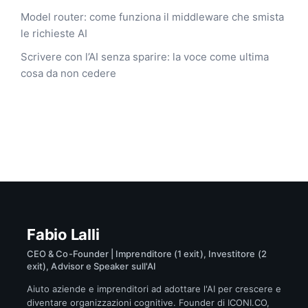
Model router: come funziona il middleware che smista
le richieste AI
Scrivere con l’AI senza sparire: la voce come ultima
cosa da non cedere
Fabio Lalli
CEO & Co-Founder | Imprenditore (1 exit), Investitore (2
exit), Advisor e Speaker sull'AI
Aiuto aziende e imprenditori ad adottare l'AI per crescere e
diventare organizzazioni cognitive. Founder di ICONI.CO,