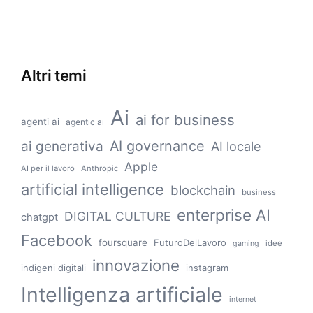
Altri temi
Ai
ai for business
agenti ai
agentic ai
AI governance
ai generativa
AI locale
Apple
AI per il lavoro
Anthropic
artificial intelligence
blockchain
business
enterprise AI
DIGITAL CULTURE
chatgpt
Facebook
foursquare
FuturoDelLavoro
idee
gaming
innovazione
indigeni digitali
instagram
Intelligenza artificiale
internet