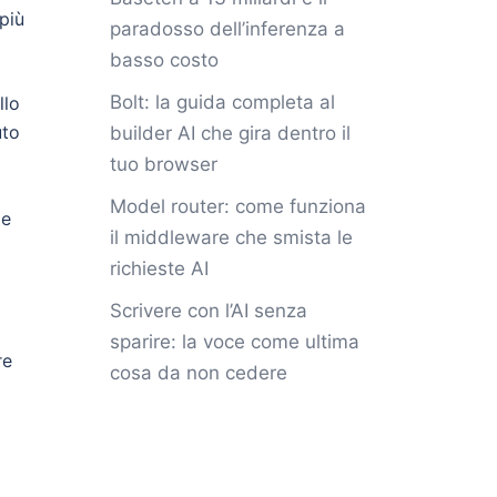
più
paradosso dell’inferenza a
basso costo
Bolt: la guida completa al
llo
uto
builder AI che gira dentro il
tuo browser
Model router: come funziona
 e
il middleware che smista le
richieste AI
Scrivere con l’AI senza
sparire: la voce come ultima
re
cosa da non cedere