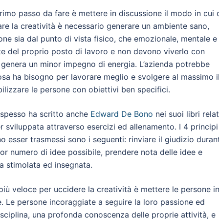
 primo passo da fare è mettere in discussione il modo in cui 
are la creatività è necessario generare un ambiente sano,
sone sia dal punto di vista fisico, che emozionale, mentale e
te del proprio posto di lavoro e non devono viverlo con
 genera un minor impegno di energia. L’azienda potrebbe
osa ha bisogno per lavorare meglio e svolgere al massimo i
lizzare le persone con obiettivi ben specifici.
e spesso ha scritto anche
Edward De Bono
nei suoi libri relat
 sviluppata attraverso esercizi ed allenamento. I 4 principi
 esser trasmessi sono i seguenti: rinviare il giudizio duran
ior numero di idee possibile, prendere nota delle idee e
va stimolata ed insegnata.
più veloce per uccidere la creatività è mettere le persone i
. Le persone incoraggiate a seguire la loro passione ed
sciplina, una profonda conoscenza delle proprie attività, e