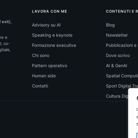
LAVORA CON ME
CONTENUTI E 
 exit),
Advisory su AI
Blog
Speaking e keynote
Newsletter
re e
O, co-
Formazione executive
Pubblicazioni e l
itale,
Chi sono
Dove scrivo
Pattern operativo
AI & GenAI
Human side
Spatial Comput
Contatti
Sport Digital T
Cultura Digitale