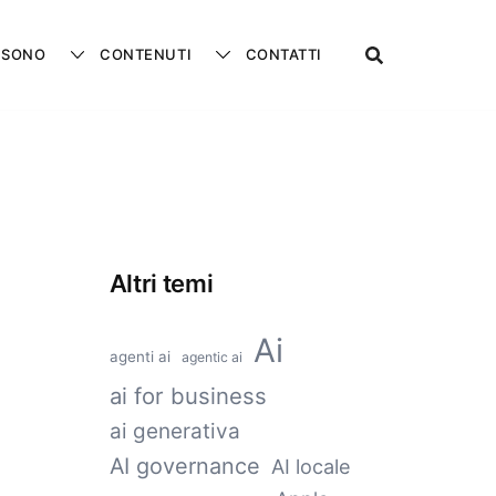
 SONO
CONTENUTI
CONTATTI
Altri temi
Ai
agenti ai
agentic ai
ai for business
ai generativa
AI governance
AI locale