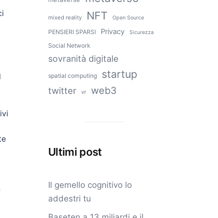
ci
NFT
mixed reality
Open Source
Privacy
PENSIERI SPARSI
Sicurezza
Social Network
sovranità digitale
startup
l
spatial computing
web3
twitter
vr
ivi
te
Ultimi post
Il gemello cognitivo lo
n
addestri tu
Baseten a 13 miliardi e il