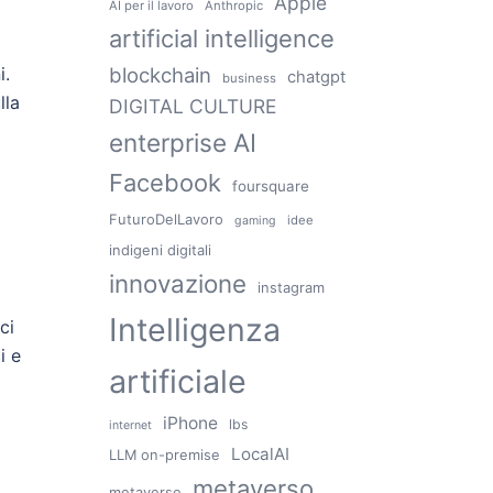
Apple
AI per il lavoro
Anthropic
artificial intelligence
i.
blockchain
chatgpt
business
lla
DIGITAL CULTURE
enterprise AI
Facebook
foursquare
FuturoDelLavoro
idee
gaming
indigeni digitali
innovazione
instagram
Intelligenza
ci
i e
artificiale
iPhone
lbs
internet
LocalAI
LLM on-premise
metaverso
metaverse