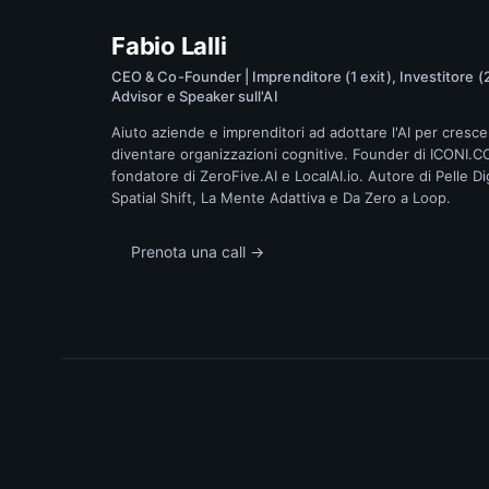
Fabio Lalli
CEO & Co-Founder | Imprenditore (1 exit), Investitore (2
Advisor e Speaker sull'AI
Aiuto aziende e imprenditori ad adottare l'AI per cresce
diventare organizzazioni cognitive. Founder di ICONI.C
fondatore di ZeroFive.AI e LocalAI.io. Autore di Pelle Dig
Spatial Shift, La Mente Adattiva e Da Zero a Loop.
Prenota una call →