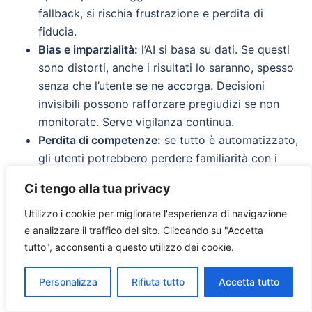
fallback, si rischia frustrazione e perdita di
fiducia.
Bias e imparzialità:
l’AI si basa su dati. Se questi
sono distorti, anche i risultati lo saranno, spesso
senza che l’utente se ne accorga. Decisioni
invisibili possono rafforzare pregiudizi se non
monitorate. Serve vigilanza continua.
Perdita di competenze:
se tutto è automatizzato,
gli utenti potrebbero perdere familiarità con i
processi. Un sistema invisibile deve offrire
Ci tengo alla tua privacy
trasparenza e possibilità di apprendere come
funziona, per evitare disempowerment.
Utilizzo i cookie per migliorare l'esperienza di navigazione
Debugging e supporto:
“Non ha fatto quello che
e analizzare il traffico del sito.
Cliccando su "Accetta
tutto", acconsenti a questo utilizzo dei cookie.
volevo”, ma cosa è successo? Serve nuova
strumentazione per monitorare e spiegare le
Personalizza
Rifiuta tutto
Accetta tutto
scelte dell’IA, anche a fini di assistenza e
accountability.