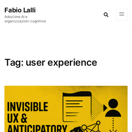
Vai al contenuto
Fabio Lalli
Adozione AI e
organizzazioni cognitive
Tag:
user experience