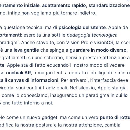
ientamento iniziale, adattamento rapido, standardizzazione
mo, infine non vogliamo più tornare indietro.
a questione tecnica, ma di
psicologia dell’utente
. Apple da
rtamenti
: esercita una sottile
pedagogia tecnologica
radigmi. Anche stavolta, con Vision Pro e visionOS, la scel
” è una
leva gentile
che spinge a
guardare in modo diverso
.
i grafici netti su uno schermo, bensì a prestare attenzione a
te
. Apple sta di fatto educando il nostro modo di vedere:
rso
occhiali AR
, o magari lenti a contatto intelligenti e micro
sa il canvas di informazioni
. Per arrivarci, l’interfaccia deve
e dai suoi confini tradizionali. Nel silenzio, Apple sta già
”
come lo conosciamo, inaugurando un paradigma in cui
lo
iene tutto intorno a noi.
 solo come un nuovo gadget, ma come un vero
punto di rott
difica la nostra postura e la nostra attenzione, cambia