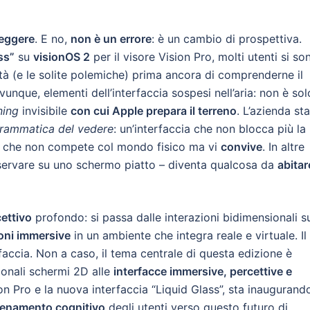
 leggere
. E no,
non è un errore
: è un cambio di prospettiva.
ss”
su
visionOS 2
per il visore Vision Pro, molti utenti si so
ità (e le solite polemiche) prima ancora di comprenderne il
unque, elementi dell’interfaccia sospesi nell’aria: non è sol
ning
invisibile
con cui Apple prepara il terreno
. L’azienda sta
rammatica del vedere
: un’interfaccia che non blocca più la
le che non compete col mondo fisico ma vi
convive
. In altre
osservare su uno schermo piatto – diventa qualcosa da
abitar
cettivo
profondo: si passa dalle interazioni bidimensionali s
ioni immersive
in un ambiente che integra reale e virtuale. Il
accia. Non a caso, il tema centrale di questa edizione è
zionali schermi 2D alle
interfacce immersive, percettive e
n Pro e la nuova interfaccia “Liquid Glass”, sta inaugurand
lenamento cognitivo
degli utenti verso questo futuro di