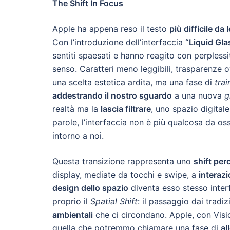
The Shift In Focus
Apple ha appena reso il testo
più difficile da
Con l’introduzione dell’interfaccia
“Liquid Gla
sentiti spaesati e hanno reagito con perpless
senso. Caratteri meno leggibili, trasparenze ov
una scelta estetica ardita, ma una fase di
trai
addestrando il nostro sguardo
a una nuova
g
realtà ma la
lascia filtrare
, uno spazio digita
parole, l’interfaccia non è più qualcosa da 
intorno a noi.
Questa transizione rappresenta uno
shift per
display, mediate da tocchi e swipe, a
interaz
design dello spazio
diventa esso stesso interf
proprio il
Spatial Shift
: il passaggio dai tradi
ambientali
che ci circondano. Apple, con Visio
quella che potremmo chiamare una fase di
al