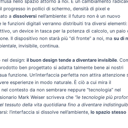
ffusa nello spazio attorno a noi. È un cambiamento radical
 progresso in pollici di schermo, densità di pixel e
inato a
dissolversi
nell’ambiente: il futuro non è un nuovo
e le funzioni digitali verranno distribuiti tra diversi elementi:
ttivo, un device in tasca per la potenza di calcolo, un paio 
ione. Il dispositivo non starà più “di fronte” a noi, ma
su di 
ientale
, invisibile, continua.
o nel design:
il buon design tende a diventare invisibile
. Co
prodotto ben progettato si adatta talmente bene ai nostri
sua funzione. Un’interfaccia perfetta non attira attenzione 
vere esperienze in modo naturale. È ciò a cui mira il
e nel contesto da non sembrare neppure “tecnologia” nel
 visionario Mark Weiser scriveva che
“le tecnologie più profo
nel tessuto della vita quotidiana fino a diventare indistinguibi
si: l’interfaccia si dissolve nell’ambiente,
lo spazio stesso