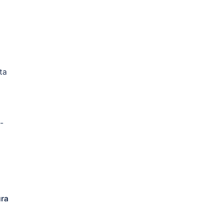
ta
-
ura