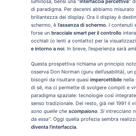
luminosa, bensì una
“interfaccia percettiva”
di
di paradigma. Per decenni abbiamo misurato il
brillantezza dei display. Ora il display è dest
schermo, è
l’assenza di schermo
. I contenuti 
forse un
bracciale smart per il controllo
intera
occhiali (o lenti a contatto) per la visualizzaz
e intorno a noi
. In breve, l’esperienza sarà
amb
Questa prospettiva richiama un principio not
osserva Don Norman (guru dell’usabilità), un 
bisogni da risultare quasi
impercettibile
nella 
di sé, ma ci permette di svolgere compiti e vi
paradigma spaziale: tecnologie così integrat
senso tradizionale. Del resto, già nel 1991 il
sono quelle che
scompaiono
. Si intrecciano 
da essa”
. Oggi quella profezia sembra realizzar
diventa l’interfaccia
.