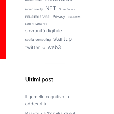
NFT
mixed reality
Open Source
Privacy
PENSIERI SPARSI
Sicurezza
Social Network
sovranità digitale
startup
spatial computing
web3
twitter
vr
Ultimi post
Il gemello cognitivo lo
addestri tu
Baseten a 13 miliardi e il