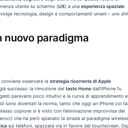
sperienza utente su schermo (
UX
) a una
esperienza spaziale
nvolge tecnologia, design e comportamenti umani – uno shi
un nuovo paradigma
, conviene osservare la
strategia ricorrente di Apple
 già successo: la rimozione del
tasto Home
dall’iPhone fu
 gesti parevano poco intuitivi e la curva di apprendimento e
ti sono diventati la norma, tanto che oggi un iPhone col ta
stesso copione si è visto con l’eliminazione improvvisa del
feroci) che ha però spianato la strada al paradigma
wireles
sica
sui telefoni, spazzata via in favore del touchscreen. Og