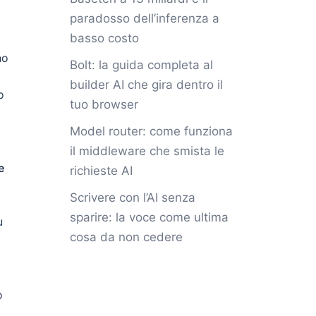
paradosso dell’inferenza a
basso costo
no
Bolt: la guida completa al
builder AI che gira dentro il
o
tuo browser
Model router: come funziona
il middleware che smista le
e
richieste AI
Scrivere con l’AI senza
sparire: la voce come ultima
u
cosa da non cedere
o