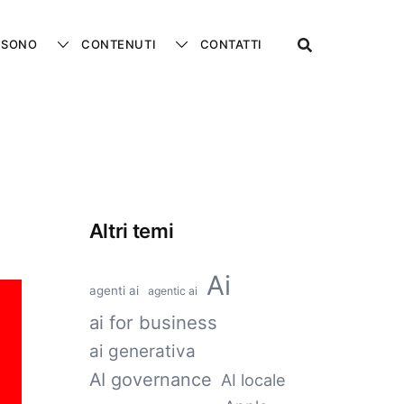
 SONO
CONTENUTI
CONTATTI
Altri temi
Ai
agenti ai
agentic ai
ai for business
ai generativa
AI governance
AI locale