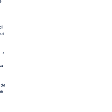
e
di
noi
me
su
nde
li