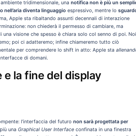
un ambiente tridimensionale, una
notifica non è più un sempli
o nell’aria diventa linguaggio
espressivo, mentre lo
sguard
a, Apple sta ribaltando assunti decennali di interazione
rminazione: non chiederà il permesso di cambiare, ma
i una visione che spesso è chiara solo col senno di poi. No
emo; poi ci adatteremo; infine chiameremo tutto ciò
ntale per comprendere lo shift in atto: Apple sta
allenand
 interfacce di domani.
 e la fine del display
ompente: l’interfaccia del futuro
non sarà progettata per
 più una
Graphical User Interface
confinata in una finestra