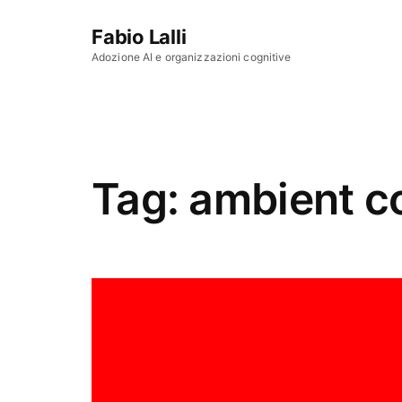
Vai al contenuto
Fabio Lalli
Adozione AI e organizzazioni cognitive
Tag:
ambient c