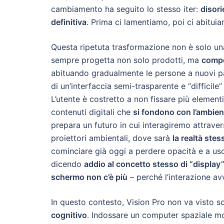
cambiamento ha seguito lo stesso iter:
disor
definitiva
. Prima ci lamentiamo, poi ci abituia
Questa ripetuta trasformazione non è solo un
sempre progetta non solo prodotti, ma
compo
abituando gradualmente le persone a nuovi pa
di un’interfaccia semi-trasparente e “difficile
L’utente è costretto a non fissare più element
contenuti digitali che
si fondono con l’ambien
prepara un futuro in cui interagiremo attrave
proiettori ambientali, dove sarà
la realtà stes
cominciare già oggi a perdere opacità e a uscir
dicendo
addio al concetto stesso di “display
schermo non c’è più
– perché l’interazione avv
In questo contesto, Vision Pro non va visto
cognitivo
. Indossare un computer spaziale mo