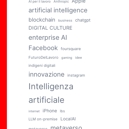
Apple
AI per il lavoro
Anthropic
artificial intelligence
blockchain
chatgpt
business
DIGITAL CULTURE
enterprise AI
Facebook
foursquare
FuturoDelLavoro
idee
gaming
indigeni digitali
innovazione
instagram
Intelligenza
artificiale
iPhone
lbs
internet
LocalAI
LLM on-premise
metaverso
metaverse