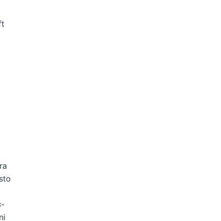
ft
ra
sto
s-
ni