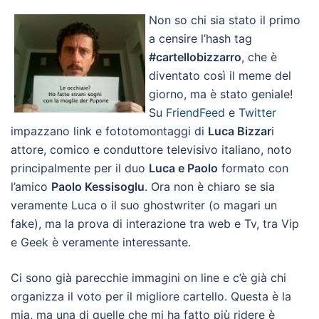
Non so chi sia stato il primo
a censire l’hash tag
#cartellobizzarro
, che è
diventato così il meme del
giorno, ma è stato geniale!
Su
FriendFeed
e
Twitter
impazzano link e fototomontaggi di
Luca Bizzar
i
attore, comico e conduttore televisivo italiano, noto
principalmente per il duo
Luca e Paolo
formato con
l’amico
Paolo Kessisogl
u
. Ora non è chiaro se sia
veramente Luca o il suo ghostwriter (o magari un
fake), ma la prova di interazione tra web e Tv, tra Vip
e Geek è veramente interessante.
Ci sono già parecchie immagini on line e c’è già chi
organizza il voto per il migliore cartello. Questa è la
mia, ma una di quelle che mi ha fatto più ridere è