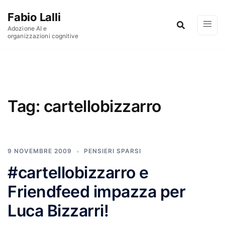
Vai al contenuto
Fabio Lalli
Adozione AI e
organizzazioni cognitive
Tag:
cartellobizzarro
9 NOVEMBRE 2009
PENSIERI SPARSI
#cartellobizzarro e
Friendfeed impazza per
Luca Bizzarri!