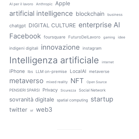
Apple
AI per il lavoro
Anthropic
artificial intelligence
blockchain
business
enterprise AI
DIGITAL CULTURE
chatgpt
Facebook
foursquare
FuturoDelLavoro
idee
gaming
innovazione
indigeni digitali
instagram
Intelligenza artificiale
internet
iPhone
LocalAI
LLM on-premise
metaverse
lbs
metaverso
NFT
mixed reality
Open Source
Privacy
PENSIERI SPARSI
Social Network
Sicurezza
startup
sovranità digitale
spatial computing
web3
twitter
vr