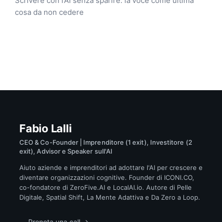
Scrivere con l’AI senza sparire: la voce come ultima
cosa da non cedere
Fabio Lalli
CEO & Co-Founder | Imprenditore (1 exit), Investitore (2
exit), Advisor e Speaker sull'AI
Aiuto aziende e imprenditori ad adottare l'AI per crescere e
diventare organizzazioni cognitive. Founder di ICONI.CO,
co-fondatore di ZeroFive.AI e LocalAI.io. Autore di Pelle
Digitale, Spatial Shift, La Mente Adattiva e Da Zero a Loop.
Prenota una call →