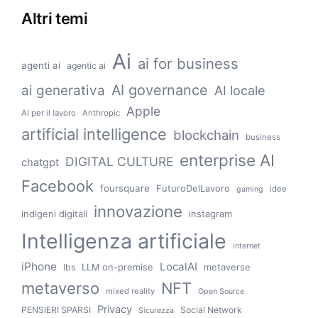
Altri temi
Ai
ai for business
agenti ai
agentic ai
AI governance
ai generativa
AI locale
Apple
AI per il lavoro
Anthropic
artificial intelligence
blockchain
business
enterprise AI
DIGITAL CULTURE
chatgpt
Facebook
foursquare
FuturoDelLavoro
idee
gaming
innovazione
indigeni digitali
instagram
Intelligenza artificiale
internet
iPhone
LocalAI
LLM on-premise
metaverse
lbs
metaverso
NFT
mixed reality
Open Source
Privacy
PENSIERI SPARSI
Social Network
Sicurezza