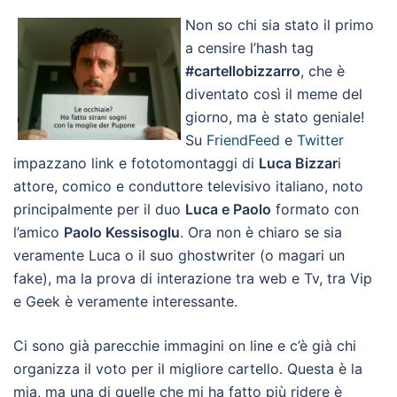
Non so chi sia stato il primo
a censire l’hash tag
#cartellobizzarro
, che è
diventato così il meme del
giorno, ma è stato geniale!
Su
FriendFeed
e
Twitter
impazzano link e fototomontaggi di
Luca Bizzar
i
attore, comico e conduttore televisivo italiano, noto
principalmente per il duo
Luca e Paolo
formato con
l’amico
Paolo Kessisogl
u
. Ora non è chiaro se sia
veramente Luca o il suo ghostwriter (o magari un
fake), ma la prova di interazione tra web e Tv, tra Vip
e Geek è veramente interessante.
Ci sono già parecchie immagini on line e c’è già chi
organizza il voto per il migliore cartello. Questa è la
mia, ma una di quelle che mi ha fatto più ridere è