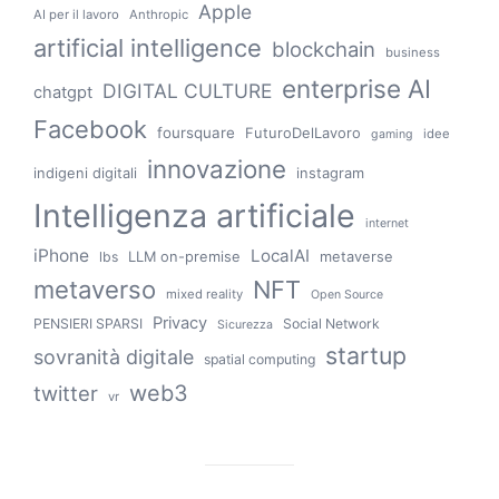
Apple
AI per il lavoro
Anthropic
artificial intelligence
blockchain
business
enterprise AI
DIGITAL CULTURE
chatgpt
Facebook
foursquare
FuturoDelLavoro
idee
gaming
innovazione
indigeni digitali
instagram
Intelligenza artificiale
internet
iPhone
LocalAI
LLM on-premise
metaverse
lbs
metaverso
NFT
mixed reality
Open Source
Privacy
PENSIERI SPARSI
Social Network
Sicurezza
startup
sovranità digitale
spatial computing
web3
twitter
vr