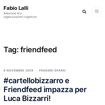
Vai al contenuto
Fabio Lalli
Adozione AI e
organizzazioni cognitive
Tag:
friendfeed
9 NOVEMBRE 2009
PENSIERI SPARSI
#cartellobizzarro e
Friendfeed impazza per
Luca Bizzarri!