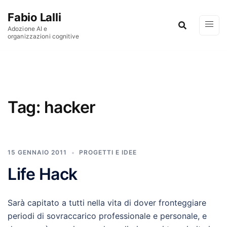
Vai al contenuto
Fabio Lalli
Adozione AI e
organizzazioni cognitive
Tag:
hacker
15 GENNAIO 2011
PROGETTI E IDEE
Life Hack
Sarà capitato a tutti nella vita di dover fronteggiare
periodi di sovraccarico professionale e personale, e