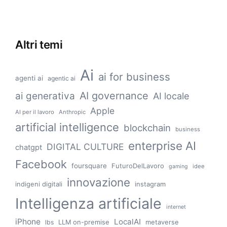
Altri temi
Ai
ai for business
agenti ai
agentic ai
AI governance
ai generativa
AI locale
Apple
AI per il lavoro
Anthropic
artificial intelligence
blockchain
business
enterprise AI
DIGITAL CULTURE
chatgpt
Facebook
foursquare
FuturoDelLavoro
idee
gaming
innovazione
indigeni digitali
instagram
Intelligenza artificiale
internet
iPhone
LocalAI
LLM on-premise
metaverse
lbs