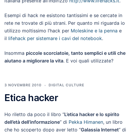
italiana presente all’indirizzo
http://www.lifehacks.it
.
Esempi di hack ne esistono tantissimi e se cercate in
rete ne trovate di più strani. Per quanto mi riguarda io
utilizzo moltissimo l’hack per
Moleskine e la penna
e
il
lifehack per sistemare i cavi del notebook
.
Insomma
piccole scorciatoie, tanto semplici e utili che
aiutano a migliorare la vita
. E voi quali utilizzate?
3 NOVEMBRE 2010
DIGITAL CULTURE
Etica hacker
Ho riletto da poco il libro “
L’etica hacker e lo spirito
dell’età dell’informazione
” di
Pekka Himanen
, un libro
che ho scoperto dopo aver letto “
Galassia Internet
” di