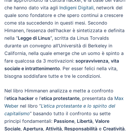
mai approfondito la cultura hacker, è la base dei valori
che hanno dato vita agli
Indigeni Digitali
, network del
quale sono fondatore e che spero continui a crescere
come sta succedendo in questi mesi. Secondo
Himanen, l’essenza dell’hacker è sintetizzata e definita
nella “
Legge di Linus
“, scritta da Linus Torvalds
durante un convegno all’Università di Berkeley in
California, nella quale emerge che un uomo è spinto a
fare qualcosa da 3 motivazioni:
sopravvivenza, vita
sociale e intrattenimento
. Per esser felici nella vita,
bisogna soddisfare tutte e tre le condizioni.
Nel libro Himmanen analizza e mette a confronto
l’
etica hacker
e l’
etica protestante
, presentata da
Max
Weber
nel libro “
L’etica protestante e lo spirito del
capitalismo
” basando tutto il confronto su sette
principi fondamentali:
Passione
,
Libertà
,
Valore
Sociale
,
Apertura
,
Attività
,
Responsabilità
e
Creatività
.