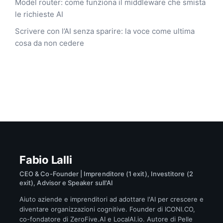
Model router: come funziona il middleware che smista
le richieste AI
Scrivere con l’AI senza sparire: la voce come ultima
cosa da non cedere
Fabio Lalli
CEO & Co-Founder | Imprenditore (1 exit), Investitore (2
exit), Advisor e Speaker sull'AI
Aiuto aziende e imprenditori ad adottare l'AI per crescere e
diventare organizzazioni cognitive. Founder di ICONI.CO,
co-fondatore di ZeroFive.AI e LocalAI.io. Autore di Pelle