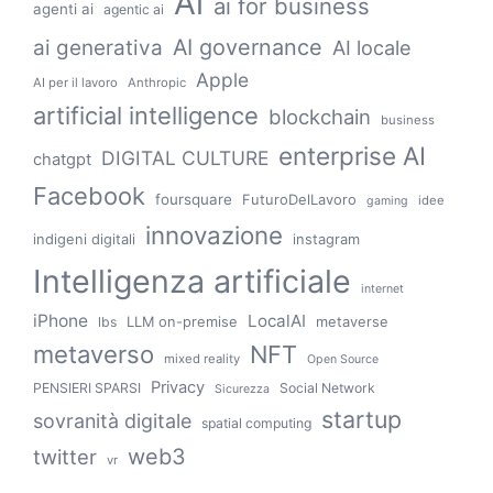
Ai
ai for business
agenti ai
agentic ai
AI governance
ai generativa
AI locale
Apple
AI per il lavoro
Anthropic
artificial intelligence
blockchain
business
enterprise AI
DIGITAL CULTURE
chatgpt
Facebook
foursquare
FuturoDelLavoro
idee
gaming
innovazione
indigeni digitali
instagram
Intelligenza artificiale
internet
iPhone
LocalAI
LLM on-premise
metaverse
lbs
metaverso
NFT
mixed reality
Open Source
Privacy
PENSIERI SPARSI
Social Network
Sicurezza
startup
sovranità digitale
spatial computing
web3
twitter
vr