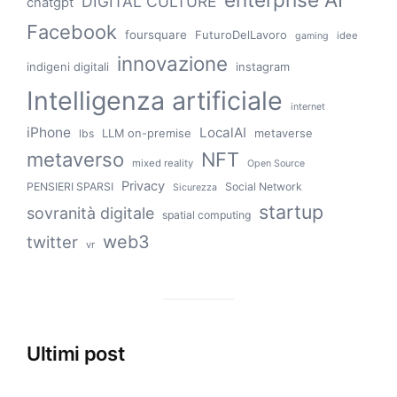
DIGITAL CULTURE
chatgpt
Facebook
foursquare
FuturoDelLavoro
idee
gaming
innovazione
indigeni digitali
instagram
Intelligenza artificiale
internet
iPhone
LocalAI
LLM on-premise
metaverse
lbs
metaverso
NFT
mixed reality
Open Source
Privacy
PENSIERI SPARSI
Social Network
Sicurezza
startup
sovranità digitale
spatial computing
web3
twitter
vr
Ultimi post