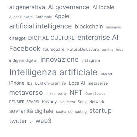
AI governance
ai generativa
AI locale
Apple
AI per il lavoro
Anthropic
artificial intelligence
blockchain
business
enterprise AI
DIGITAL CULTURE
chatgpt
Facebook
foursquare
FuturoDelLavoro
idee
gaming
innovazione
indigeni digitali
instagram
Intelligenza artificiale
internet
iPhone
LocalAI
LLM on-premise
metaverse
lbs
metaverso
NFT
mixed reality
Open Source
Privacy
PENSIERI SPARSI
Social Network
Sicurezza
startup
sovranità digitale
spatial computing
web3
twitter
vr