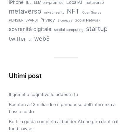
iPhone
LocalAI
LLM on-premise
metaverse
lbs
metaverso
NFT
mixed reality
Open Source
Privacy
PENSIERI SPARSI
Social Network
Sicurezza
startup
sovranità digitale
spatial computing
web3
twitter
vr
Ultimi post
Il gemello cognitivo lo addestri tu
Baseten a 13 miliardi e il paradosso dell’inferenza a
basso costo
Bolt: la guida completa al builder AI che gira dentro il
tuo browser