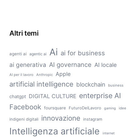
Altri temi
Ai
ai for business
agenti ai
agentic ai
AI governance
ai generativa
AI locale
Apple
AI per il lavoro
Anthropic
artificial intelligence
blockchain
business
enterprise AI
DIGITAL CULTURE
chatgpt
Facebook
foursquare
FuturoDelLavoro
idee
gaming
innovazione
indigeni digitali
instagram
Intelligenza artificiale
internet