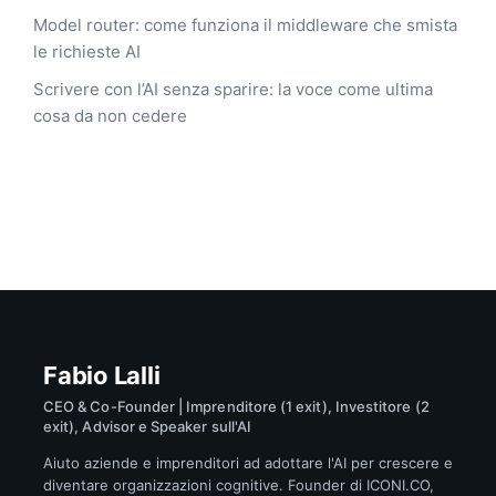
Model router: come funziona il middleware che smista
le richieste AI
Scrivere con l’AI senza sparire: la voce come ultima
cosa da non cedere
Fabio Lalli
CEO & Co-Founder | Imprenditore (1 exit), Investitore (2
exit), Advisor e Speaker sull'AI
Aiuto aziende e imprenditori ad adottare l'AI per crescere e
diventare organizzazioni cognitive. Founder di ICONI.CO,