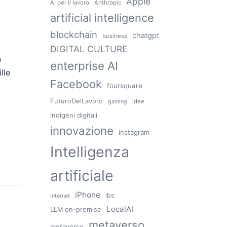
Apple
AI per il lavoro
Anthropic
artificial intelligence
blockchain
chatgpt
business
DIGITAL CULTURE
o
enterprise AI
lle
Facebook
foursquare
FuturoDelLavoro
idee
gaming
indigeni digitali
innovazione
instagram
Intelligenza
artificiale
iPhone
lbs
internet
LocalAI
LLM on-premise
metaverso
metaverse