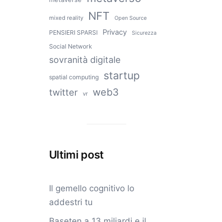
NFT
mixed reality
Open Source
Privacy
PENSIERI SPARSI
Sicurezza
Social Network
sovranità digitale
startup
spatial computing
web3
twitter
vr
Ultimi post
Il gemello cognitivo lo
addestri tu
Baseten a 13 miliardi e il