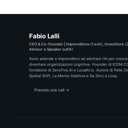
Fabio Lalli
CEO & Co-Founder | Imprenditore (1 exit), Investitore (2
Advisor e Speaker sull'AI
Aiuto aziende e imprenditori ad adottare l'AI per cresce
diventare organizzazioni cognitive. Founder di ICONI.C
fondatore di ZeroFive.AI e LocalAI.io. Autore di Pelle Dig
Spatial Shift, La Mente Adattiva e Da Zero a Loop.
Prenota una call →