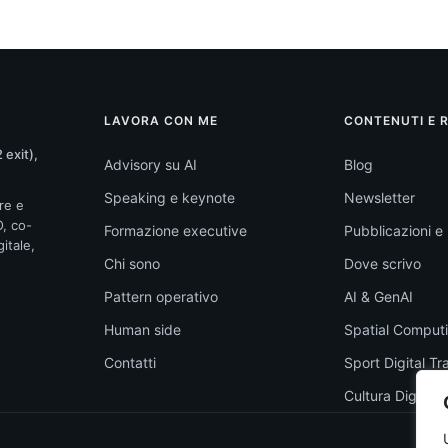
LAVORA CON ME
CONTENUTI E 
 exit),
Advisory su AI
Blog
Speaking e keynote
Newsletter
re e
O, co-
Formazione executive
Pubblicazioni e l
itale,
Chi sono
Dove scrivo
Pattern operativo
AI & GenAI
Human side
Spatial Comput
Contatti
Sport Digital T
Cultura Digitale