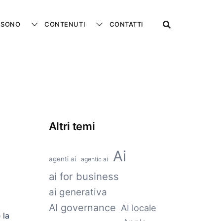
 SONO
CONTENUTI
CONTATTI
Altri temi
Ai
agenti ai
agentic ai
ai for business
ai generativa
AI governance
AI locale
 la