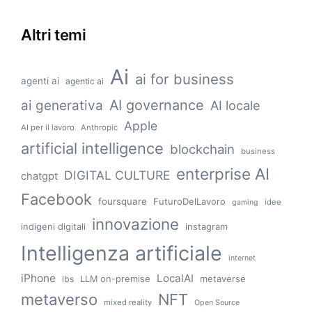
Altri temi
Ai
ai for business
agenti ai
agentic ai
AI governance
ai generativa
AI locale
Apple
AI per il lavoro
Anthropic
artificial intelligence
blockchain
business
enterprise AI
DIGITAL CULTURE
chatgpt
Facebook
foursquare
FuturoDelLavoro
idee
gaming
innovazione
indigeni digitali
instagram
Intelligenza artificiale
internet
iPhone
LocalAI
LLM on-premise
metaverse
lbs
metaverso
NFT
mixed reality
Open Source