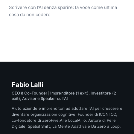
Scrivere con l’AI senza sparire: la voce come ultima
cosa da non cedere
Fabio Lalli
CEO & Co-Founder | Imprenditore (1 exit), Investitore (2
exit), Advisor e Speaker sull'AI
Aiuto aziende e imprenditori ad adottare l'AI per crescere e
diventare organizzazioni cognitive. Founder di ICONI.CO,
co-fondatore di ZeroFive.AI e LocalAI.io. Autore di Pelle
Digitale, Spatial Shift, La Mente Adattiva e Da Zero a Loop.