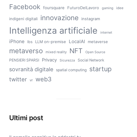
Facebook
foursquare
FuturoDelLavoro
idee
gaming
innovazione
indigeni digitali
instagram
Intelligenza artificiale
internet
iPhone
LocalAI
LLM on-premise
metaverse
lbs
metaverso
NFT
mixed reality
Open Source
Privacy
PENSIERI SPARSI
Social Network
Sicurezza
startup
sovranità digitale
spatial computing
web3
twitter
vr
Ultimi post