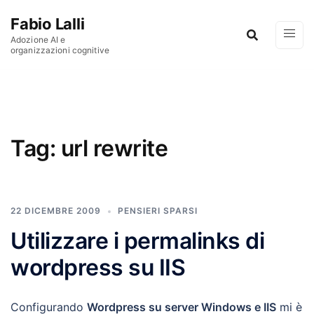
Vai al contenuto
Fabio Lalli
Adozione AI e
organizzazioni cognitive
Tag:
url rewrite
22 DICEMBRE 2009
PENSIERI SPARSI
Utilizzare i permalinks di
wordpress su IIS
Configurando
W
ordpress su server Windows e IIS
mi è