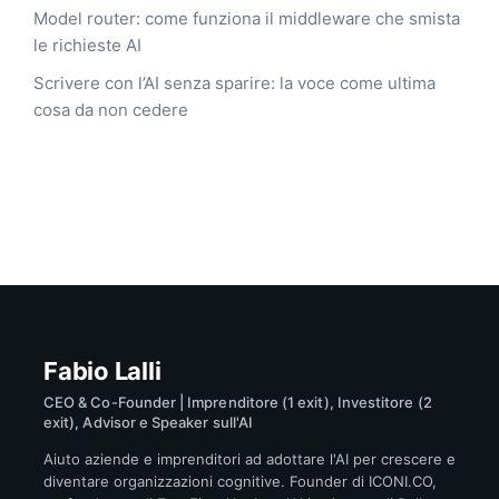
Model router: come funziona il middleware che smista
le richieste AI
Scrivere con l’AI senza sparire: la voce come ultima
cosa da non cedere
Fabio Lalli
CEO & Co-Founder | Imprenditore (1 exit), Investitore (2
exit), Advisor e Speaker sull'AI
Aiuto aziende e imprenditori ad adottare l'AI per crescere e
diventare organizzazioni cognitive. Founder di ICONI.CO,