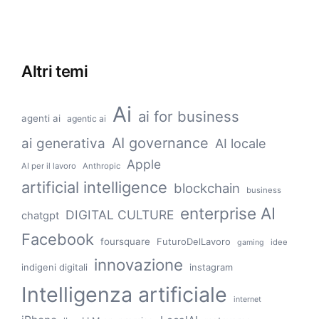
Altri temi
Ai
ai for business
agenti ai
agentic ai
AI governance
ai generativa
AI locale
Apple
AI per il lavoro
Anthropic
artificial intelligence
blockchain
business
enterprise AI
DIGITAL CULTURE
chatgpt
Facebook
foursquare
FuturoDelLavoro
idee
gaming
innovazione
indigeni digitali
instagram
Intelligenza artificiale
internet