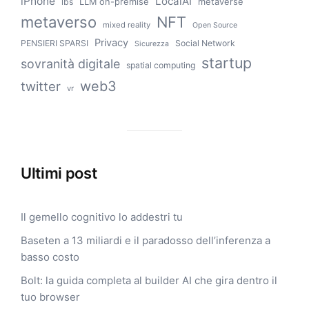
iPhone
LocalAI
LLM on-premise
metaverse
lbs
metaverso
NFT
mixed reality
Open Source
Privacy
PENSIERI SPARSI
Social Network
Sicurezza
startup
sovranità digitale
spatial computing
web3
twitter
vr
Ultimi post
Il gemello cognitivo lo addestri tu
Baseten a 13 miliardi e il paradosso dell’inferenza a
basso costo
Bolt: la guida completa al builder AI che gira dentro il
tuo browser