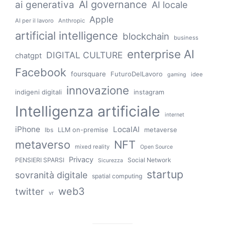
AI governance
ai generativa
AI locale
Apple
AI per il lavoro
Anthropic
artificial intelligence
blockchain
business
enterprise AI
DIGITAL CULTURE
chatgpt
Facebook
foursquare
FuturoDelLavoro
idee
gaming
innovazione
indigeni digitali
instagram
Intelligenza artificiale
internet
iPhone
LocalAI
LLM on-premise
metaverse
lbs
metaverso
NFT
mixed reality
Open Source
Privacy
PENSIERI SPARSI
Social Network
Sicurezza
startup
sovranità digitale
spatial computing
web3
twitter
vr