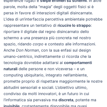
esperienze fugaci e
swipe effimeri su schermi
. In altre
parole, molta della “magia” degli oggetti fisici si è
persa in favore di interazioni digitali disincarnate.
L’idea di un’interfaccia percettiva ambientale potrebbe
rappresentare un tentativo di
ricucire lo strappo
:
riportare il digitale dal regno disincarnato dello
schermo a una presenza più concreta nel nostro
spazio, ridando
corpo
e contesto alle informazioni.
Anche
Don Norman
, con la sua enfasi sul design
umano-centrico, indirettamente ci ricorda che la
tecnologia dovrebbe adattarsi ai
comportamenti
naturali
delle persone e non viceversa – e un
computing ubiquitario, integrato nell’ambiente,
promette proprio di rispettare maggiormente le nostre
abitudini sensoriali e sociali. L’obiettivo ultimo,
condiviso da molti innovatori, è un futuro in cui
l’informatica sia pervasiva ma
discreta
, potente ma
invisibile
, costantemente disponibile ma quasi