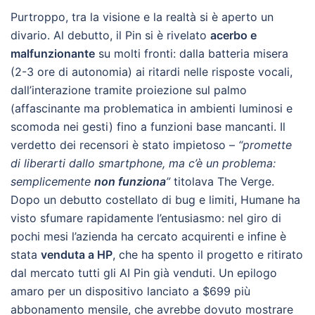
Purtroppo, tra la visione e la realtà si è aperto un
divario. Al debutto, il Pin si è rivelato
acerbo e
malfunzionante
su molti fronti: dalla batteria misera
(2-3 ore di autonomia) ai ritardi nelle risposte vocali,
dall’interazione tramite proiezione sul palmo
(affascinante ma problematica in ambienti luminosi e
scomoda nei gesti) fino a funzioni base mancanti. Il
verdetto dei recensori è stato impietoso –
“promette
di liberarti dallo smartphone, ma c’è un problema:
semplicemente
non funziona
”
titolava The Verge.
Dopo un debutto costellato di bug e limiti, Humane ha
visto sfumare rapidamente l’entusiasmo: nel giro di
pochi mesi l’azienda ha cercato acquirenti e infine è
stata
venduta a HP
, che ha spento il progetto e ritirato
dal mercato tutti gli AI Pin già venduti. Un epilogo
amaro per un dispositivo lanciato a $699 più
abbonamento mensile, che avrebbe dovuto mostrare