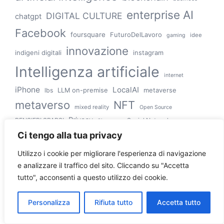
enterprise AI
DIGITAL CULTURE
chatgpt
Facebook
foursquare
FuturoDelLavoro
idee
gaming
innovazione
indigeni digitali
instagram
Intelligenza artificiale
internet
iPhone
LocalAI
LLM on-premise
metaverse
lbs
metaverso
NFT
mixed reality
Open Source
Privacy
PENSIERI SPARSI
Social Network
Sicurezza
startup
sovranità digitale
Ci tengo alla tua privacy
spatial computing
web3
twitter
Utilizzo i cookie per migliorare l'esperienza di navigazione
vr
e analizzare il traffico del sito.
Cliccando su "Accetta
tutto", acconsenti a questo utilizzo dei cookie.
Personalizza
Rifiuta tutto
Accetta tutto
Ultimi post