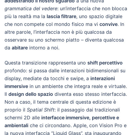
addestrando il nostro sguardo
a una nuova
grammatica del vedere
: un’interfaccia che non blocca
più la realtà ma la
lascia filtrare
, uno spazio digitale
che non compete col mondo fisico ma vi
convive
. In
altre parole, l’interfaccia non è più qualcosa da
osservare su uno schermo piatto – diventa qualcosa
da
abitare
intorno a noi.
Questa transizione rappresenta uno
shift percettivo
profondo: si passa dalle interazioni bidimensionali su
display, mediate da tocchi e swipe, a
interazioni
immersive
in un ambiente che integra reale e virtuale.
Il
design dello spazio
diventa esso stesso interfaccia.
Non a caso, il tema centrale di questa edizione è
proprio il
Spatial Shift
: il passaggio dai tradizionali
schermi 2D alle
interfacce immersive, percettive e
ambientali
che ci circondano. Apple, con Vision Pro e
la nuova interfaccia “Liquid Glass”, sta inaugurando