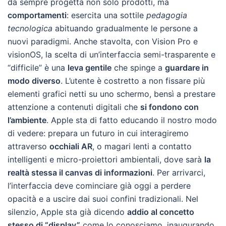
da sempre progetta non solo prodotti, ma
comportamenti
: esercita una sottile
pedagogia
tecnologica
abituando gradualmente le persone a
nuovi paradigmi. Anche stavolta, con Vision Pro e
visionOS, la scelta di un’interfaccia semi-trasparente e
“difficile” è una
leva gentile
che spinge a
guardare in
modo diverso
. L’utente è costretto a non fissare più
elementi grafici netti su uno schermo, bensì a prestare
attenzione a contenuti digitali che
si fondono con
l’ambiente
. Apple sta di fatto educando il nostro modo
di vedere: prepara un futuro in cui interagiremo
attraverso
occhiali AR
, o magari lenti a contatto
intelligenti e micro-proiettori ambientali, dove sarà
la
realtà stessa il canvas di informazioni
. Per arrivarci,
l’interfaccia deve cominciare già oggi a perdere
opacità e a uscire dai suoi confini tradizionali. Nel
silenzio, Apple sta già dicendo
addio al concetto
stesso di “display”
come lo conosciamo, inaugurando