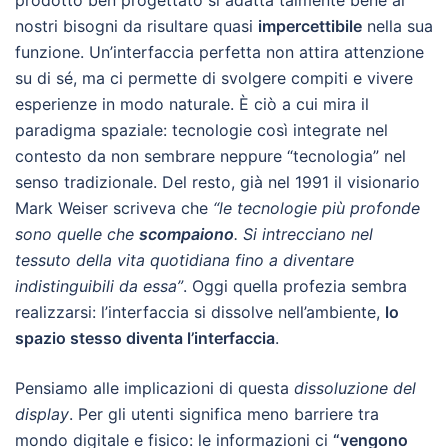
prodotto ben progettato si adatta talmente bene ai
nostri bisogni da risultare quasi
impercettibile
nella sua
funzione. Un’interfaccia perfetta non attira attenzione
su di sé, ma ci permette di svolgere compiti e vivere
esperienze in modo naturale. È ciò a cui mira il
paradigma spaziale: tecnologie così integrate nel
contesto da non sembrare neppure “tecnologia” nel
senso tradizionale. Del resto, già nel 1991 il visionario
Mark Weiser scriveva che
“le tecnologie più profonde
sono quelle che
scompaiono
. Si intrecciano nel
tessuto della vita quotidiana fino a diventare
indistinguibili da essa”
. Oggi quella profezia sembra
realizzarsi: l’interfaccia si dissolve nell’ambiente,
lo
spazio stesso diventa l’interfaccia
.
Pensiamo alle implicazioni di questa
dissoluzione del
display
. Per gli utenti significa meno barriere tra
mondo digitale e fisico: le informazioni ci
“vengono