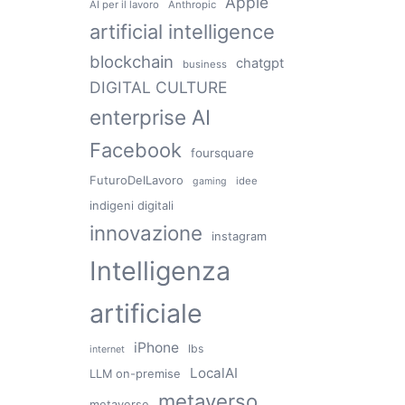
Apple
AI per il lavoro
Anthropic
artificial intelligence
blockchain
chatgpt
business
DIGITAL CULTURE
enterprise AI
Facebook
foursquare
FuturoDelLavoro
idee
gaming
indigeni digitali
innovazione
instagram
Intelligenza
artificiale
iPhone
lbs
internet
LocalAI
LLM on-premise
metaverso
metaverse