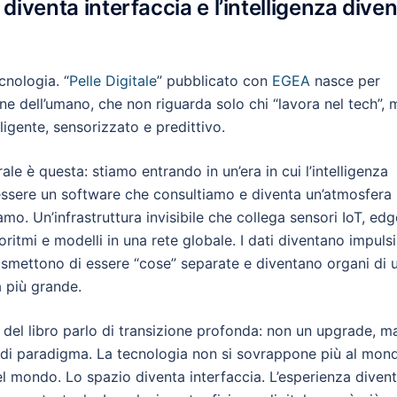
diventa interfaccia e l’intelligenza dive
cnologia. “
Pelle Digitale
” pubblicato con
EGEA
nasce per
e dell’umano, che non riguarda solo chi “lavora nel tech”, 
igente, sensorizzato e predittivo.
rale è questa: stiamo entrando in un’era in cui l’intelligenza
essere un software che consultiamo e diventa un’atmosfera
amo. Un’infrastruttura invisibile che collega sensori IoT, edg
oritmi e modelli in una rete globale. I dati diventano impulsi
i smettono di essere “cose” separate e diventano organi di 
 più grande.
 del libro parlo di transizione profonda: non un upgrade, m
di paradigma. La tecnologia non si sovrappone più al mon
el mondo. Lo spazio diventa interfaccia. L’esperienza diven