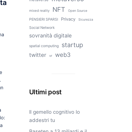
nta
NFT
mixed reality
Open Source
Privacy
PENSIERI SPARSI
Sicurezza
Social Network
ma
sovranità digitale
startup
spatial computing
web3
twitter
vr
e
.
un
Ultimi post
a
Il gemello cognitivo lo
do:
addestri tu
ta
Baseten a 13 miliardi e il