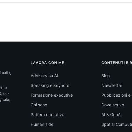
LAVORA CON ME
CONTENUTI E 
 exit),
Advisory su AI
Blog
Speaking e keynote
Newsletter
re e
O, co-
Formazione executive
Pubblicazioni e l
itale,
Chi sono
Dove scrivo
Pattern operativo
AI & GenAI
Human side
Spatial Comput