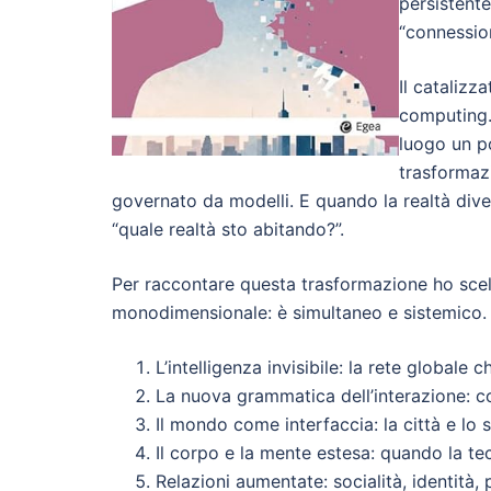
persistente
“connession
Il catalizz
computing.
luogo un po
trasformazi
governato da modelli. E quando la realtà dive
“quale realtà sto abitando?”.
Per raccontare questa trasformazione ho scelto
monodimensionale: è simultaneo e sistemico. Q
L’intelligenza invisibile: la rete globale c
La nuova grammatica dell’interazione: co
Il mondo come interfaccia: la città e lo 
Il corpo e la mente estesa: quando la te
Relazioni aumentate: socialità, identità