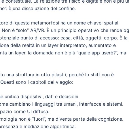
 e contestuale. La relazione tra fisico e digitale non è più u
e”: è una dissoluzione del confine.
atore di questa metamorfosi ha un nome chiave: spatial
 Non è “solo” AR/VR. È un principio operativo che rende og
tenziale punto di accesso: casa, città, oggetti, corpo. È la
one della realtà in un layer interpretato, aumentato e
nta un layer, la domanda non è più “quale app userò?”, ma
 una struttura in otto pilastri, perché lo shift non è
uesti sono i capitoli del viaggio:
he unifica dispositivi, dati e decisioni.
me cambiano i linguaggi tra umani, interfacce e sistemi.
spazio come UI diffusa.
cnologia non è “fuori”, ma diventa parte della cognizione.
, presenza e mediazione algoritmica.