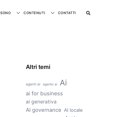
 SONO
CONTENUTI
CONTATTI
Altri temi
Ai
agenti ai
agentic ai
ai for business
ai generativa
AI governance
AI locale