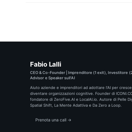
Fabio Lalli
CEO & Co-Founder | Imprenditore (1 exit), Investitore (2
Advisor e Speaker sull'AI
Aiuto aziende e imprenditori ad adottare l'AI per cresce
diventare organizzazioni cognitive. Founder di ICONI.C
fondatore di ZeroFive.AI e LocalAI.io. Autore di Pelle Dig
Spatial Shift, La Mente Adattiva e Da Zero a Loop.
Prenota una call →