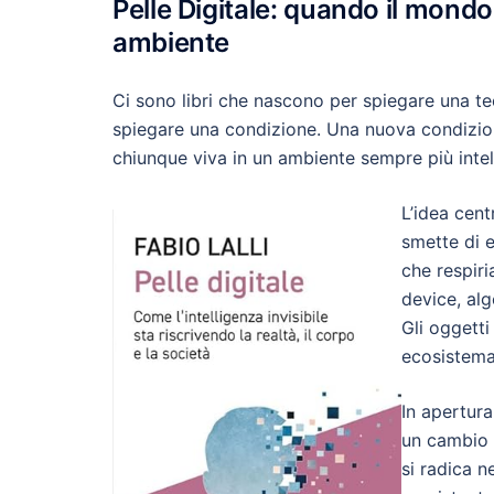
Pelle Digitale: quando il mondo 
ambiente
Ci sono libri che nascono per spiegare una te
spiegare una condizione. Una nuova condizion
chiunque viva in un ambiente sempre più intell
L’idea cent
smette di 
che respiri
device, alg
Gli oggett
ecosistema
In apertura
un cambio 
si radica n