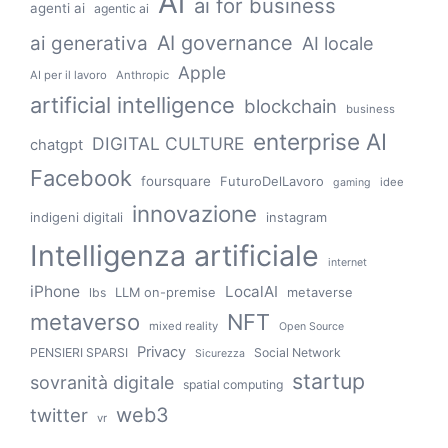
Ai
ai for business
agenti ai
agentic ai
AI governance
ai generativa
AI locale
Apple
AI per il lavoro
Anthropic
artificial intelligence
blockchain
business
enterprise AI
DIGITAL CULTURE
chatgpt
Facebook
foursquare
FuturoDelLavoro
idee
gaming
innovazione
indigeni digitali
instagram
Intelligenza artificiale
internet
iPhone
LocalAI
LLM on-premise
metaverse
lbs
metaverso
NFT
mixed reality
Open Source
Privacy
PENSIERI SPARSI
Social Network
Sicurezza
startup
sovranità digitale
spatial computing
web3
twitter
vr