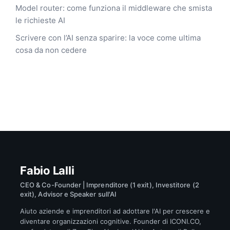
Model router: come funziona il middleware che smista
le richieste AI
Scrivere con l’AI senza sparire: la voce come ultima
cosa da non cedere
Fabio Lalli
CEO & Co-Founder | Imprenditore (1 exit), Investitore (2
exit), Advisor e Speaker sull'AI
Aiuto aziende e imprenditori ad adottare l'AI per crescere e
diventare organizzazioni cognitive. Founder di ICONI.CO,