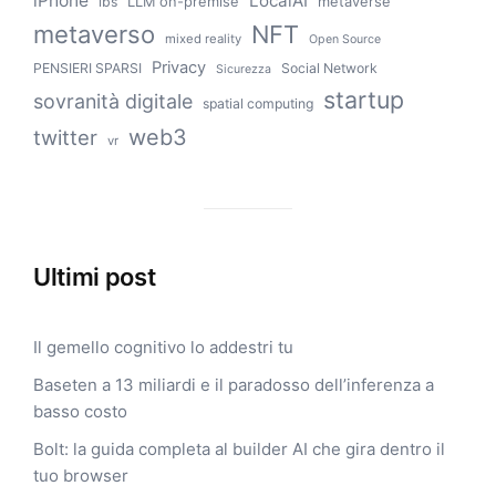
iPhone
LocalAI
LLM on-premise
metaverse
lbs
metaverso
NFT
mixed reality
Open Source
Privacy
PENSIERI SPARSI
Social Network
Sicurezza
startup
sovranità digitale
spatial computing
web3
twitter
vr
Ultimi post
Il gemello cognitivo lo addestri tu
Baseten a 13 miliardi e il paradosso dell’inferenza a
basso costo
Bolt: la guida completa al builder AI che gira dentro il
tuo browser