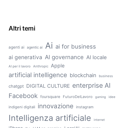
Altri temi
Ai
ai for business
agenti ai
agentic ai
AI governance
ai generativa
AI locale
Apple
AI per il lavoro
Anthropic
artificial intelligence
blockchain
business
enterprise AI
DIGITAL CULTURE
chatgpt
Facebook
foursquare
FuturoDelLavoro
idee
gaming
innovazione
indigeni digitali
instagram
Intelligenza artificiale
internet