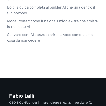
Bolt: la guida completa al builder AI che gira dentro il
tuo browser
Model router: come funziona il middleware che smista
le richieste AI
Scrivere con l’AI senza sparire: la voce come ultima
cosa da non cedere
Fabio Lalli
CEO & Co-Founder | Imprenditore (1 exit), Investitore (2