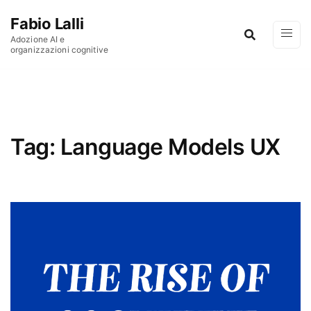
Vai al contenuto
Fabio Lalli
Adozione AI e
organizzazioni cognitive
Tag:
Language Models UX