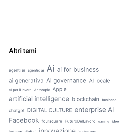
Altri temi
Ai
ai for business
agenti ai
agentic ai
AI governance
ai generativa
AI locale
Apple
AI per il lavoro
Anthropic
artificial intelligence
blockchain
business
enterprise AI
DIGITAL CULTURE
chatgpt
Facebook
foursquare
FuturoDelLavoro
idee
gaming
innovazione
indigeni digitali
instagram