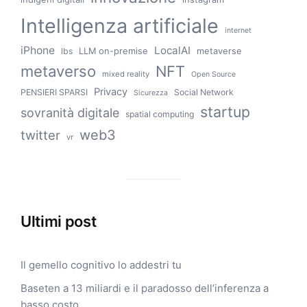
Intelligenza artificiale
internet
iPhone
LocalAI
LLM on-premise
metaverse
lbs
metaverso
NFT
mixed reality
Open Source
Privacy
PENSIERI SPARSI
Social Network
Sicurezza
startup
sovranità digitale
spatial computing
web3
twitter
vr
Ultimi post
Il gemello cognitivo lo addestri tu
Baseten a 13 miliardi e il paradosso dell’inferenza a
basso costo