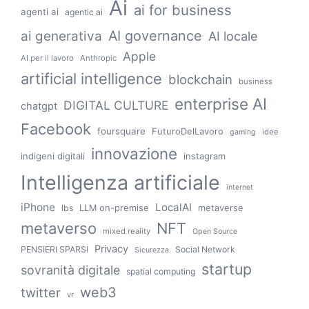
Ai
ai for business
agenti ai
agentic ai
AI governance
ai generativa
AI locale
Apple
AI per il lavoro
Anthropic
artificial intelligence
blockchain
business
enterprise AI
DIGITAL CULTURE
chatgpt
Facebook
foursquare
FuturoDelLavoro
idee
gaming
innovazione
indigeni digitali
instagram
Intelligenza artificiale
internet
iPhone
LocalAI
LLM on-premise
metaverse
lbs
metaverso
NFT
mixed reality
Open Source
Privacy
PENSIERI SPARSI
Social Network
Sicurezza
startup
sovranità digitale
spatial computing
web3
twitter
vr