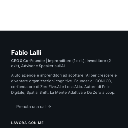
Fabio Lalli
CEO & Co-Founder | Imprenditore (1 exit), Investitore (2
exit), Advisor e Speaker sull'AI
Aiuto aziende e imprenditori ad adottare l'AI per crescere e
diventare organizzazioni cognitive. Founder di ICONI.CO,
co-fondatore di ZeroFive.AI e LocalAI.io. Autore di Pelle
Digitale, Spatial Shift, La Mente Adattiva e Da Zero a Loop.
Prenota una call →
LAVORA CON ME