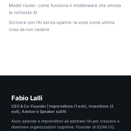
Model router: come funziona il middleware che smista
le richieste AI
Scrivere con l’AI senza sparire: la voce come ultima
cosa da non cedere
Fabio Lalli
CEO & Co-Founder | Imprenditore (1 exit), Investitore (2
exit), Advisor e Speaker sull'AI
Aiuto aziende e imprenditori ad adottare l'AI per crescere e
diventare organizzazioni cognitive. Founder di ICONI.CO,