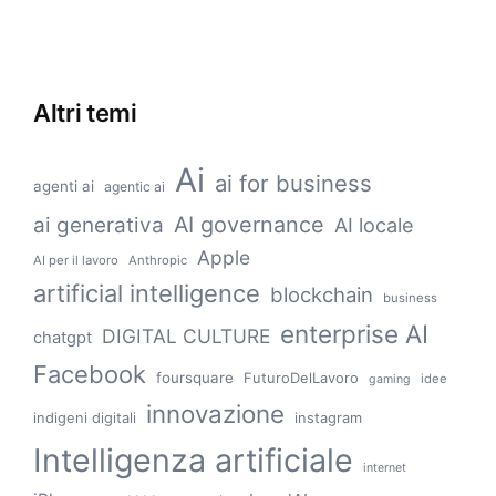
Altri temi
Ai
ai for business
agenti ai
agentic ai
AI governance
ai generativa
AI locale
Apple
AI per il lavoro
Anthropic
artificial intelligence
blockchain
business
enterprise AI
DIGITAL CULTURE
chatgpt
Facebook
foursquare
FuturoDelLavoro
idee
gaming
innovazione
indigeni digitali
instagram
Intelligenza artificiale
internet