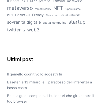
iPhone
LocalAI
LLM on-premise
metaverse
lbs
metaverso
NFT
mixed reality
Open Source
Privacy
PENSIERI SPARSI
Social Network
Sicurezza
startup
sovranità digitale
spatial computing
web3
twitter
vr
Ultimi post
Il gemello cognitivo lo addestri tu
Baseten a 13 miliardi e il paradosso dell’inferenza a
basso costo
Bolt: la guida completa al builder AI che gira dentro il
tuo browser