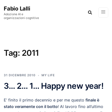
Vai al contenuto
Fabio Lalli
Adozione AI e
organizzazioni cognitive
Tag:
2011
31 DICEMBRE 2010
MY LIFE
3… 2… 1… Happy new year!
E’ finito il primo decennio e per me questo
finale è
stato veramente con il botto
! Al lavoro fino all’ultimo