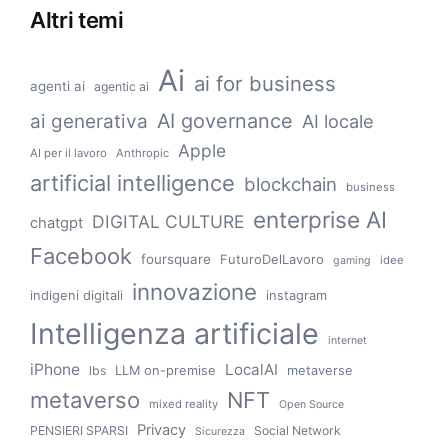
Altri temi
Ai
ai for business
agenti ai
agentic ai
AI governance
ai generativa
AI locale
Apple
AI per il lavoro
Anthropic
artificial intelligence
blockchain
business
enterprise AI
DIGITAL CULTURE
chatgpt
Facebook
foursquare
FuturoDelLavoro
idee
gaming
innovazione
indigeni digitali
instagram
Intelligenza artificiale
internet
iPhone
LocalAI
LLM on-premise
metaverse
lbs
metaverso
NFT
mixed reality
Open Source
Privacy
PENSIERI SPARSI
Social Network
Sicurezza