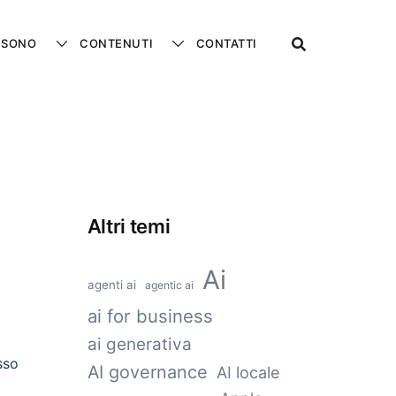
 SONO
CONTENUTI
CONTATTI
Altri temi
Ai
agenti ai
agentic ai
ai for business
ai generativa
sso
AI governance
AI locale