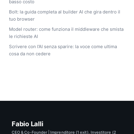
basso costo
Bolt: la guida completa al builder AI che gira dentro il
tuo browser
Model router: come funziona il middleware che smista
le richieste AI
Scrivere con l’AI senza sparire: la voce come ultima
cosa da non cedere
Fabio Lalli
CEO & Co-Founder | Imprenditore (1 exit), Investitore (2