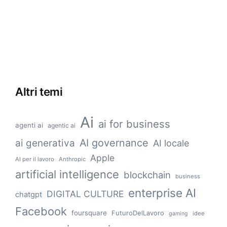
Altri temi
Ai
ai for business
agenti ai
agentic ai
AI governance
ai generativa
AI locale
Apple
AI per il lavoro
Anthropic
artificial intelligence
blockchain
business
enterprise AI
DIGITAL CULTURE
chatgpt
Facebook
foursquare
FuturoDelLavoro
idee
gaming