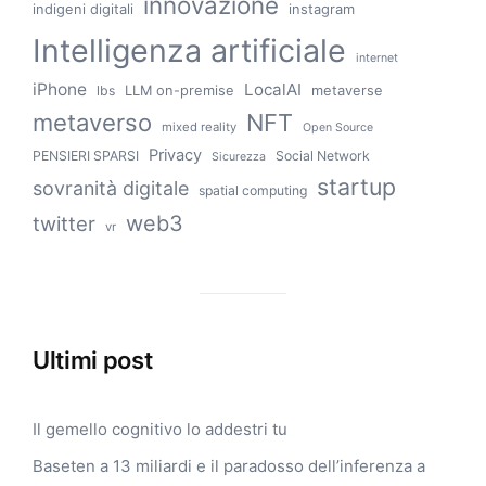
innovazione
indigeni digitali
instagram
Intelligenza artificiale
internet
iPhone
LocalAI
LLM on-premise
metaverse
lbs
metaverso
NFT
mixed reality
Open Source
Privacy
PENSIERI SPARSI
Social Network
Sicurezza
startup
sovranità digitale
spatial computing
web3
twitter
vr
Ultimi post
Il gemello cognitivo lo addestri tu
Baseten a 13 miliardi e il paradosso dell’inferenza a