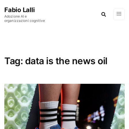
Vai al contenuto
Fabio Lalli
Adozione AI e
organizzazioni cognitive
Tag:
data is the news oil