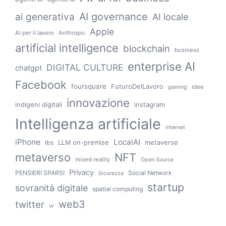
AI governance
ai generativa
AI locale
Apple
AI per il lavoro
Anthropic
artificial intelligence
blockchain
business
enterprise AI
DIGITAL CULTURE
chatgpt
Facebook
foursquare
FuturoDelLavoro
idee
gaming
innovazione
indigeni digitali
instagram
Intelligenza artificiale
internet
iPhone
LocalAI
LLM on-premise
metaverse
lbs
metaverso
NFT
mixed reality
Open Source
Privacy
PENSIERI SPARSI
Social Network
Sicurezza
startup
sovranità digitale
spatial computing
web3
twitter
vr