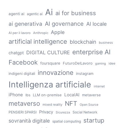
Ai
ai for business
agenti ai
agentic ai
AI governance
ai generativa
AI locale
Apple
AI per il lavoro
Anthropic
artificial intelligence
blockchain
business
enterprise AI
DIGITAL CULTURE
chatgpt
Facebook
foursquare
FuturoDelLavoro
idee
gaming
innovazione
indigeni digitali
instagram
Intelligenza artificiale
internet
iPhone
LocalAI
LLM on-premise
metaverse
lbs
metaverso
NFT
mixed reality
Open Source
Privacy
PENSIERI SPARSI
Social Network
Sicurezza
startup
sovranità digitale
spatial computing