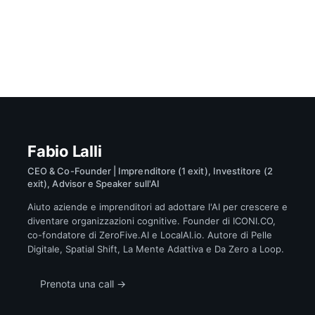
Fabio Lalli
CEO & Co-Founder | Imprenditore (1 exit), Investitore (2
exit), Advisor e Speaker sull'AI
Aiuto aziende e imprenditori ad adottare l'AI per crescere e
diventare organizzazioni cognitive. Founder di ICONI.CO,
co-fondatore di ZeroFive.AI e LocalAI.io. Autore di Pelle
Digitale, Spatial Shift, La Mente Adattiva e Da Zero a Loop.
Prenota una call →