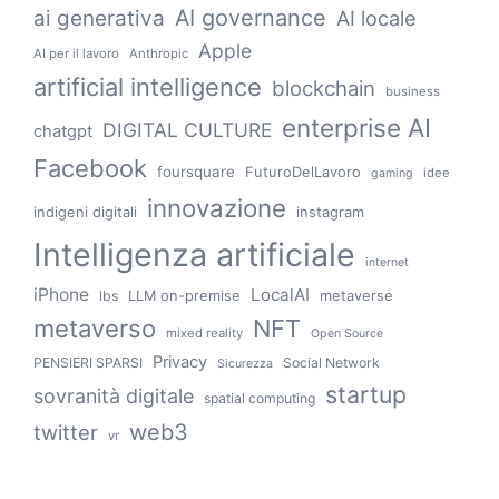
AI governance
ai generativa
AI locale
Apple
AI per il lavoro
Anthropic
artificial intelligence
blockchain
business
enterprise AI
DIGITAL CULTURE
chatgpt
Facebook
foursquare
FuturoDelLavoro
idee
gaming
innovazione
indigeni digitali
instagram
Intelligenza artificiale
internet
iPhone
LocalAI
LLM on-premise
metaverse
lbs
metaverso
NFT
mixed reality
Open Source
Privacy
PENSIERI SPARSI
Social Network
Sicurezza
startup
sovranità digitale
spatial computing
web3
twitter
vr